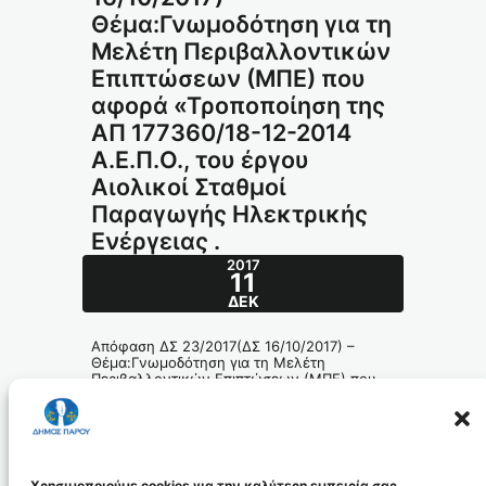
Θέμα:Γνωμοδότηση για τη
Μελέτη Περιβαλλοντικών
Επιπτώσεων (ΜΠΕ) που
αφορά «Τροποποίηση της
ΑΠ 177360/18-12-2014
Α.Ε.Π.Ο., του έργου
Αιολικοί Σταθμοί
Παραγωγής Ηλεκτρικής
Ενέργειας .
2017
11
ΔΕΚ
Απόφαση ΔΣ 23/2017(ΔΣ 16/10/2017) –
Θέμα:Γνωμοδότηση για τη Μελέτη
Περιβαλλοντικών Επιπτώσεων (ΜΠΕ) που
αφορά «Τροποποίηση της ΑΠ 177360/18-12-
2014 Α.Ε.Π.Ο., του έργου Αιολικοί Σταθμοί
Παραγωγής Ηλεκτρικής Ενέργειας .
338-2017_id5218
Χρησιμοποιούμε cookies για την καλύτερη εμπειρία σας.