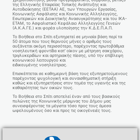
της Ελληνικής Εταιρείας Τοπικής Ανάπτυξης και
Αυτοδιοίκησης (ΕΕΤΑΑ) ΑΕ, των Υπουργών Εργασίας,
Κοινωνικής Ασφάλισης και Κοινωνικής Αλληλεγγύης,
Εσωτερικών και Διοικητικής Ανασυγκρότησης και του ΙΚΑ-
ΕΤΑΜ, το Ασφαλιστικό Κεφάλαιο Αλληλεγγύης Γενεών
(Α.Κ.Α.ΓΕ.) και φορέα υλοποίησης την Κ.Δ.Ε.Π.Α.Π.
Το Βοήθεια στο Σπίτι εξυπηρετεί σε μηνιαία βάση περί τα
50 άτομα που τους θερινούς μήνες ο αριθμός τους
αυξάνεται ακόμη περισσότερο, παρέχοντας πρωτοβάθμια
νοσηλευτική φροντίδα κατ’ οίκον με μέτρηση σακχάρου,
τριγλυκεριδίων και αρτηριακής πίεσης, υπό την επίβλεψη
κοινωνικού λειτουργού και
ειδικευμένης νοσηλεύτριας.
Επισκέπτεται σε καθημερινή βάση τους εξυπηρετούμενους
παρέχοντας ψυχολογική και συναισθηματική στήριξη
καθώς και εξυπηρετήσεις στον τομέα της υγιεινής και της
καθαριότητας των οικιών τους.
Το Βοήθεια στο Σπίτι αποτελεί έναν από τους βασικούς
πυλώνες της Κοινωνικής μέριμνας του Δήμου μας
συνεισφέροντας τα μέγιστα τόσο προς τους άμεσα
ωφελουμένους όσο και προς τις οικογένειές τους.