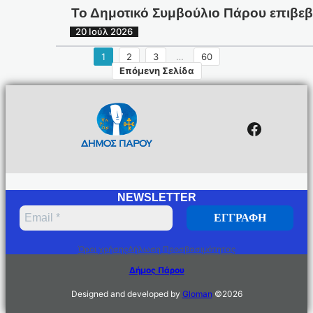
Το Δημοτικό Συμβούλιο Πάρου επιβεβα
20 Ιούλ 2026
1
2
3
…
60
Επόμενη Σελίδα
Facebo
NEWSLETTER
Όροι χρήσης
Δήλωση Προσβασιμότητας
Δήμος Πάρου
Designed and developed by
Gloman
©
2026