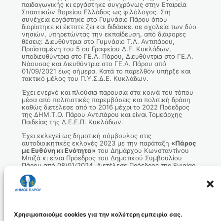
παιδαγωγικής κι εργάστηκε συγχρόνως στην Εταιρεία
Σπαστικών Βορείου Ελλάδος ως φιλόλογος. Στη
συνέχεια εργάστηκε στο Γυμνάσιο Πάρου όπου
διορίστηκε κι έκτοτε ζει και διδάσκει σε σχολεία των δύο
νησιών, υπηρετώντας την εκπαίδευση, από διάφορες
θέσεις: Διευθύντρια στο Γυμνάσιο Τ.Λ. Αντιπάρου,
Προϊσταμένη του 5 ου Γραφείου Δ.Ε. Κυκλάδων,
υποδιευθύντρια στο ΓΕ.Λ. Πάρου, Διευθύντρια στο ΓΕ.Λ.
Νάουσας και Διευθύντρια στο ΓΕ.Λ. Πάρου από
01/09/2021 έως σήμερα. Κατά το παρελθόν υπήρξε και
τακτικό μέλος του Π.Υ.Σ.Δ.Ε. Κυκλάδων.
Έχει ενεργό και πλούσια παρουσία στα κοινά του τόπου
μέσα από πολιτιστικές παρεμβάσεις και πολιτική δράση
καθώς διετέλεσε από το 2016 μέχρι το 2022 Πρόεδρος
της ΔΗΜ.Τ.Ο. Πάρου Αντιπάρου και είναι Τομεάρχης
Παιδείας της Δ.Ε.Ε.Π. Κυκλάδων.
Έχει εκλεγεί ως δημοτική σύμβουλος στις
αυτοδιοικητικές εκλογές 2023 με την παράταξη
«Πάρος
με Ευθύνη κι Ενότητα»
του Δημάρχου Κωνσταντίνου
Μπιζά κι είναι Πρόεδρος του Δημοτικού Συμβουλίου
Πάρου από 08/01/2024. Διετέλεσε Πρόεδρος της Ενιαίας
Δημοτικής Επιτροπής Παιδείας Δήμου Πάρου, μετά την
κατάργηση των Σχολικών Επιτροπών μέχρι τον
Σεπτέμβριο 2025 που ορίστηκε με απόφαση του
Δημοτικού Συμβουλίου Πρόεδρος του Δημοτικού
Λιμενικού Ταμείου Πάρου – Αντιπάρου.
Χρησιμοποιούμε cookies για την καλύτερη εμπειρία σας.
Είναι παντρεμένη και μητέρα ενός παιδιού.