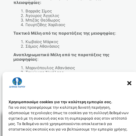
πλειοψηφίας:
Βαρριάς Σίμος
Άγουρος Άγγελος
Μπιζάς Θεόδωρος
Γιουρτζίδης Χαρίλαος
Τακτικά Μέλη από τις παρατάξεις της μειοψηφίας
:
Κωβαίος Μάρκος
Σάμιος Αθανάσιος
Αναπληρωματικά Μέλη από τις παρατάξεις της
μειοψηφίας
:
Μαρινόπουλος Αθανάσιος
Τσιγώνιας Νικόλαος
Απόφαση Δημάρχου 712-2026 _ Συγκρότηση Δημοτικής Επιτροπής
Δήμου Πάρου για δεύτερη θητεία της αυτοδιοικητικής περιόδου
Λήψη
Απόφαση 137-2026 Δ.Σ._Εκλογή μελών Δημοτικής Επιτροπής Δήμου
Πάρου
Χρησιμοποιούμε cookies για την καλύτερη εμπειρία σας.
Λήψη
Για να σας προσφέρουμε την καλύτερη δυνατή περιήγηση,
αξιοποιούμε τεχνολογίες όπως τα cookies για τη συλλογή δεδομένων
σχετικά με τη συσκευή σας και τη συμπεριφορά σας στον ιστότοπό
μας. Τα δεδομένα αυτά χρησιμοποιούνται αποκλειστικά για
στατιστικούς σκοπούς και για να βελτιώσουμε την εμπειρία χρήσης.
Facebo