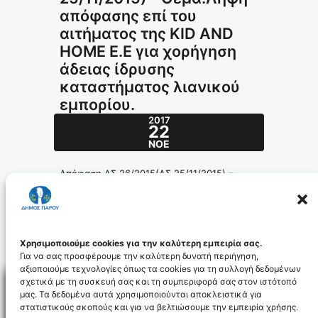
απόφασης επί του
αιτήματος της KID AND
HOME E.E για χορήγηση
άδειας ίδρυσης
καταστήματος λιανικού
εμπορίου.
2017
22
ΝΟΈ
Απόφαση ΔΣ 26/2015(ΔΣ 25/11/2015) –
Θέμα:Λήψη απόφασης επί του αιτήματος της
KID AND HOME E.E για χορήγηση άδειας
ίδρυσης καταστήματος λιανικού εμπορίου.
342.2015_id4409
Χρησιμοποιούμε cookies για την καλύτερη εμπειρία σας.
Για να σας προσφέρουμε την καλύτερη δυνατή περιήγηση,
αξιοποιούμε τεχνολογίες όπως τα cookies για τη συλλογή δεδομένων
σχετικά με τη συσκευή σας και τη συμπεριφορά σας στον ιστότοπό
μας. Τα δεδομένα αυτά χρησιμοποιούνται αποκλειστικά για
στατιστικούς σκοπούς και για να βελτιώσουμε την εμπειρία χρήσης.
Facebo