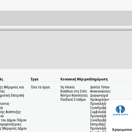
ές
Έργα
Κοινωνική Μέριμνα
Ενημέρωση
ής Μέριμνας και
Όλα τα έργα
3η Ηλικία
Δελτία Τύπου
ίας
Βοήθεια στο Σπίτι
Ανακοινώσεις
ημοτική Επιτροπή
Κέντρο Κοινότητας
Διαγωνισμοί
ς
Παιδικοί Σταθμοι
Προκηρύξεις
λοντος
Προσκλήσεις σε
ού
Συνεδριάσεις Δημοτικού
κής Ανάπτυξης
Συμβουλίου
μού
Προσκλήσεις σε
 του Δήμου Πάρου
Συνεδριάσεις Δημοτικής
Ανεμογεννήτριες
Επιτροπής
ς Μέριμνας Δήμου
Προσκλήσεις σε
Χρησιμοποι