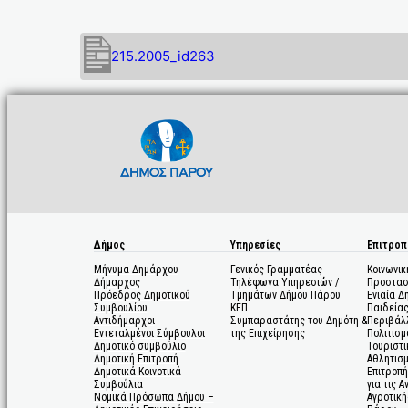
215.2005_id263
Δήμος
Υπηρεσίες
Επιτροπ
Μήνυμα Δημάρχου
Γενικός Γραμματέας
Κοινωνικ
Δήμαρχος
Τηλέφωνα Υπηρεσιών /
Προστασ
Πρόεδρος Δημοτικού
Τμημάτων Δήμου Πάρου
Ενιαία Δ
Συμβουλίου
ΚΕΠ
Παιδεία
Αντιδήμαρχοι
Συμπαραστάτης του Δημότη &
Περιβάλ
Εντεταλμένοι Σύμβουλοι
της Επιχείρησης
Πολιτισμ
Δημοτικό συμβούλιο
Τουριστι
Δημοτική Επιτροπή
Αθλητισ
Δημοτικά Κοινοτικά
Επιτροπή
Συμβούλια
για τις 
Νομικά Πρόσωπα Δήμου –
Αγροτική