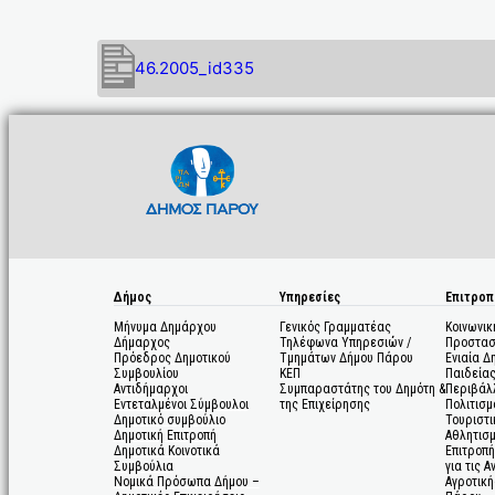
46.2005_id335
Δήμος
Υπηρεσίες
Επιτροπ
Μήνυμα Δημάρχου
Γενικός Γραμματέας
Κοινωνικ
Δήμαρχος
Τηλέφωνα Υπηρεσιών /
Προστασ
Πρόεδρος Δημοτικού
Τμημάτων Δήμου Πάρου
Ενιαία Δ
Συμβουλίου
ΚΕΠ
Παιδεία
Αντιδήμαρχοι
Συμπαραστάτης του Δημότη &
Περιβάλ
Εντεταλμένοι Σύμβουλοι
της Επιχείρησης
Πολιτισμ
Δημοτικό συμβούλιο
Τουριστι
Δημοτική Επιτροπή
Αθλητισ
Δημοτικά Κοινοτικά
Επιτροπή
Συμβούλια
για τις 
Νομικά Πρόσωπα Δήμου –
Αγροτική