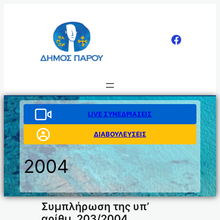
Μετάβαση
στο
περιεχόμενο
LIVE ΣΥΝΕΔΡΙΑΣΕΙΣ
ΔΙΑΒΟΥΛΕΥΣΕΙΣ
2004
Συμπλήρωση της υπ’
αρίθμ. 203/2004