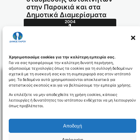
στην Παροικιά και στα
Δημοτικά Διαμερίσματα
2004
1
ΜΑΡ
81.2004_id654
Χρησιμοποιούμε cookies για την καλύτερη εμπειρία σας.
Για να σας προσφέρουμε την καλύτερη δυνατή περιήγηση,
αξιοποιούμε τεχνολογίες όπως τα cookies για τη συλλογή δεδομένων
σχετικά με τη συσκευή σας και τη συμπεριφορά σας στον ιστότοπό
μας. Τα δεδομένα αυτά χρησιμοποιούνται αποκλειστικά για
στατιστικούς σκοπούς και για να βελτιώσουμε την εμπειρία χρήσης.
Facebo
Αν επιλέξετε να μην αποδεχθείτε τη χρήση cookies, κάποιες
λειτουργίες ή δυνατότητες του ιστότοπου ενδέχεται να μη λειτουργούν
όπως προβλέπεται.
NEWSLETTER
Αποδοχή
Απόρριψη