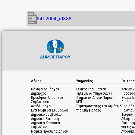
541.2004_id388
Δήμος
Υπηρεσίες
Επιτροπ
Μήνυμα Δημάρχου
Γενικός Γραμματέας
Κοινωνικ
Δήμαρχος
Τηλέφωνα Υπηρεσιών /
Προστασ
Πρόεδρος Δημοτικού
Τμημάτων Δήμου Πάρου
Ενιαία Δ
Συμβουλίου
ΚΕΠ
Παιδεία
Αντιδήμαρχοι
Συμπαραστάτης του Δημότη &
Περιβάλ
Εντεταλμένοι Σύμβουλοι
της Επιχείρησης
Πολιτισμ
Δημοτικό συμβούλιο
Τουριστι
Δημοτική Επιτροπή
Αθλητισ
Δημοτικά Κοινοτικά
Επιτροπή
Συμβούλια
για τις 
Νομικά Πρόσωπα Δήμου –
Αγροτική