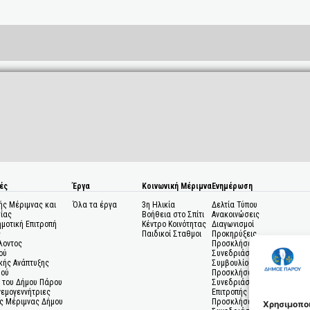
ές
Έργα
Κοινωνική Μέριμνα
Ενημέρωση
ής Μέριμνας και
Όλα τα έργα
3η Ηλικία
Δελτία Τύπου
ίας
Βοήθεια στο Σπίτι
Ανακοινώσεις
ημοτική Επιτροπή
Κέντρο Κοινότητας
Διαγωνισμοί
ς
Παιδικοί Σταθμοι
Προκηρύξεις
λοντος
Προσκλήσεις σε
ού
Συνεδριάσεις Δημοτικού
κής Ανάπτυξης
Συμβουλίου
μού
Προσκλήσεις σε
 του Δήμου Πάρου
Συνεδριάσεις Δημοτικής
Ανεμογεννήτριες
Επιτροπής
ς Μέριμνας Δήμου
Προσκλήσεις σε
Χρησιμοποι