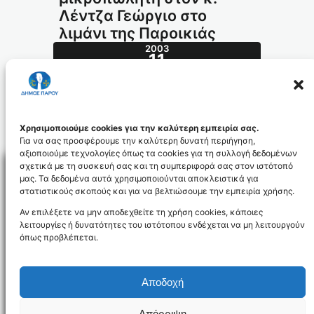
Λέντζα Γεώργιο στο
λιμάνι της Παροικιάς
2003
11
ΙΟΎΝ
230.2003_id837
Χρησιμοποιούμε cookies για την καλύτερη εμπειρία σας.
Για να σας προσφέρουμε την καλύτερη δυνατή περιήγηση,
αξιοποιούμε τεχνολογίες όπως τα cookies για τη συλλογή δεδομένων
σχετικά με τη συσκευή σας και τη συμπεριφορά σας στον ιστότοπό
μας. Τα δεδομένα αυτά χρησιμοποιούνται αποκλειστικά για
στατιστικούς σκοπούς και για να βελτιώσουμε την εμπειρία χρήσης.
Facebo
Αν επιλέξετε να μην αποδεχθείτε τη χρήση cookies, κάποιες
λειτουργίες ή δυνατότητες του ιστότοπου ενδέχεται να μη λειτουργούν
όπως προβλέπεται.
NEWSLETTER
Αποδοχή
Απόρριψη