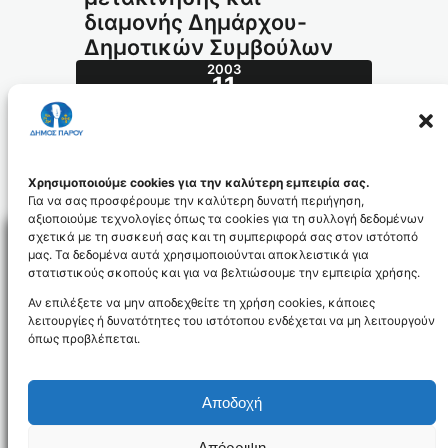
διαμονής Δημάρχου-
Δημοτικών Συμβούλων
2003
11
ΙΟΎΝ
256.2003_id811
Χρησιμοποιούμε cookies για την καλύτερη εμπειρία σας.
Για να σας προσφέρουμε την καλύτερη δυνατή περιήγηση,
αξιοποιούμε τεχνολογίες όπως τα cookies για τη συλλογή δεδομένων
σχετικά με τη συσκευή σας και τη συμπεριφορά σας στον ιστότοπό
μας. Τα δεδομένα αυτά χρησιμοποιούνται αποκλειστικά για
στατιστικούς σκοπούς και για να βελτιώσουμε την εμπειρία χρήσης.
Facebo
Αν επιλέξετε να μην αποδεχθείτε τη χρήση cookies, κάποιες
λειτουργίες ή δυνατότητες του ιστότοπου ενδέχεται να μη λειτουργούν
όπως προβλέπεται.
NEWSLETTER
Αποδοχή
Απόρριψη