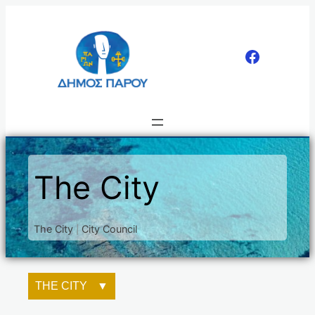
Μετάβαση
στο
περιεχόμενο
The City
The City
City Council
|
THE CITY