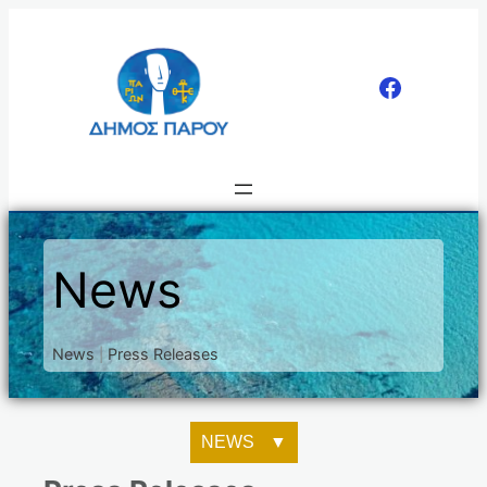
Μετάβαση
στο
περιεχόμενο
News
News
Press Releases
|
NEWS