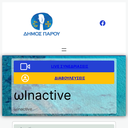
LIVE ΣΥΝΕΔΡΙΑΣΕΙΣ
ΔΙΑΒΟΥΛΕΥΣΕΙΣ
ωInactive
ωInactive