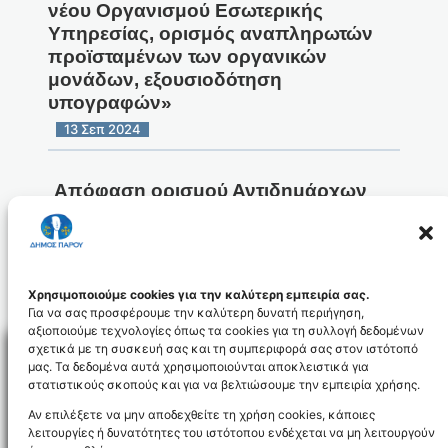
νέου Οργανισμού Εσωτερικής
Υπηρεσίας, ορισμός αναπληρωτών
προϊσταμένων των οργανικών
μονάδων, εξουσιοδότηση
υπογραφών»
13 Σεπ 2024
Απόφαση ορισμού Αντιδημάρχων
1/1/2013 εως 31/8/2014 .
13 Σεπ 2024
Χρησιμοποιούμε cookies για την καλύτερη εμπειρία σας.
1
2
3
…
596
Για να σας προσφέρουμε την καλύτερη δυνατή περιήγηση,
1
2
3
…
596
Επόμενη Σελίδα
αξιοποιούμε τεχνολογίες όπως τα cookies για τη συλλογή δεδομένων
σχετικά με τη συσκευή σας και τη συμπεριφορά σας στον ιστότοπό
μας. Τα δεδομένα αυτά χρησιμοποιούνται αποκλειστικά για
στατιστικούς σκοπούς και για να βελτιώσουμε την εμπειρία χρήσης.
Facebo
Αν επιλέξετε να μην αποδεχθείτε τη χρήση cookies, κάποιες
λειτουργίες ή δυνατότητες του ιστότοπου ενδέχεται να μη λειτουργούν