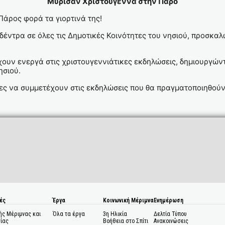
Μύρισαν Χριστούγεννα στην Πάρο
Πάρος φορά τα γιορτινά της!
έντρα σε όλες τις Δημοτικές Κοινότητες του νησιού, προσκα
έχουν ενεργά στις χριστουγεννιάτικες εκδηλώσεις, δημιουργώ
ησιού.
ς να συμμετέχουν στις εκδηλώσεις που θα πραγματοποιηθούν 
ές
Έργα
Κοινωνική Μέριμνα
Ενημέρωση
ής Μέριμνας και
Όλα τα έργα
3η Ηλικία
Δελτία Τύπου
ίας
Βοήθεια στο Σπίτι
Ανακοινώσεις