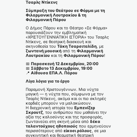
Τσαρλς Ντίκενς
Σύμπραξη του Θεάτρου σε Φόρμα με τη
Φιλαρμονική Λουτρακίου & τη
Φιλαρμονική Πάρου
Ο Δήμος Πάρου και το Θέατρο «Σε Φόρμα»
παρουσιάζουν την εμβληματική
«ΧΡΙΣΤΟΥΓΕΝΝΙΑΤΙΚΗ ΙΣΤΟΡΙΑ» του Τσαρλς
Ντίκενς, σε θεατρική διασκευή και
σκηνοθεσία του
Τάκη Τσαρσιταλίδη
, με
ζωντανή μουσική
από τη
Φιλαρμονική
Λουτρακίου
και τη
Φιλαρμονική Πάρου
!
📅
Παρασκευή 12 Δεκεμβρίου, 20:00
📅
Σάββατο 13 Δεκεμβρίου, 19:00
📍
Αίθουσα ΕΠΑ.Λ. Πάρου
Λίγα λόγια για το έργο
Παραμονή Χριστουγέννων. Μια νύχτα
μαγική — η νύχτα που, σύμφωνα με τον
Τσαρλς Ντίκενς, ακόμα και οι πιο σκληρές
καρδιές μπορούν να μαλακώσουν.
Η διαχρονική ιστορία του
Εμπενίζερ
Σκρουτζ
, του ανθρώπου που μαθαίνει την
αξία της καλοσύνης και της προσφοράς,
ζωντανεύει στη σκηνή μέσα από
δέκα
ταλαντούχους ηθοποιούς
που ερμηνεύουν
περισσότερους από
είκοσι ρόλους
, σε μια
συγκινητική και θεαματική θεατρική