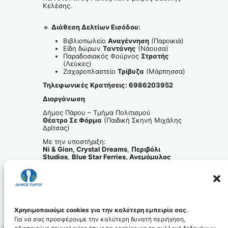
Κελέσης.
🔹
Διάθεση Δελτίων Εισόδου:
Βιβλιοπωλείο
Αναγέννηση
(Παροικιά)
Είδη δώρων
Ταντάνης
(Νάουσα)
Παραδοσιακός Φούρνος
Στρατής
(Λεύκες)
Ζαχαροπλαστείο
Τρίβυζα
(Μάρπησσα)
Τηλεφωνικές Κρατήσεις
:
6986203952
Διοργάνωση
Δήμος Πάρου – Τμήμα Πολιτισμού
Θέατρο Σε Φόρμα
(Παιδική Σκηνή Μιχάλης
Δρίτσας)
Με την υποστήριξη:
Ni & Gion, Crystal Dreams
,
Περιβόλι
Studios
,
Blue Star Ferries,
Ανεμόμυλος
Τ
ravel
«Μία παράσταση και μία ζεστή πρόσκληση
να θυμηθούμε όλοι τη δύναμη της αγάπης,
της αλληλεγγύης και της ανθρώπινης
επαφής — το αληθινό πνεύμα των
Χριστουγέννων!»
Χρησιμοποιούμε cookies για την καλύτερη εμπειρία σας.
Για να σας προσφέρουμε την καλύτερη δυνατή περιήγηση,