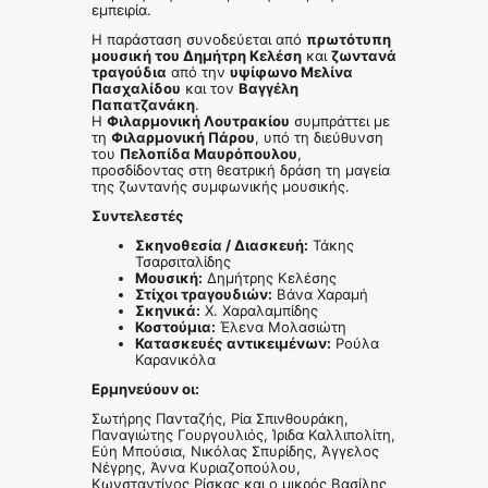
εμπειρία.
Η παράσταση συνοδεύεται από
πρωτότυπη
μουσική του Δημήτρη Κελέση
και
ζωντανά
τραγούδια
από την
υψίφωνο Μελίνα
Πασχαλίδου
και τον
Βαγγέλη
Παπατζανάκη
.
Η
Φιλαρμονική Λουτρακίου
συμπράττει με
τη
Φιλαρμονική Πάρου
, υπό τη διεύθυνση
του
Πελοπίδα Μαυρόπουλου
,
προσδίδοντας στη θεατρική δράση τη μαγεία
της ζωντανής συμφωνικής μουσικής.
Συντελεστές
Σκηνοθεσία / Διασκευή:
Τάκης
Τσαρσιταλίδης
Μουσική:
Δημήτρης Κελέσης
Στίχοι τραγουδιών:
Βάνα Χαραμή
Σκηνικά:
Χ. Χαραλαμπίδης
Κοστούμια:
Έλενα Μολασιώτη
Κατασκευές αντικειμένων:
Ρούλα
Καρανικόλα
Ερμηνεύουν οι:
Σωτήρης Πανταζής, Ρία Σπινθουράκη,
Παναγιώτης Γουργουλιός, Ίριδα Καλλιπολίτη,
Εύη Μπούσια, Νικόλας Σπυρίδης, Άγγελος
Νέγρης, Άννα Κυριαζοπούλου,
Κωνσταντίνος Ρίσκας και ο μικρός Βασίλης