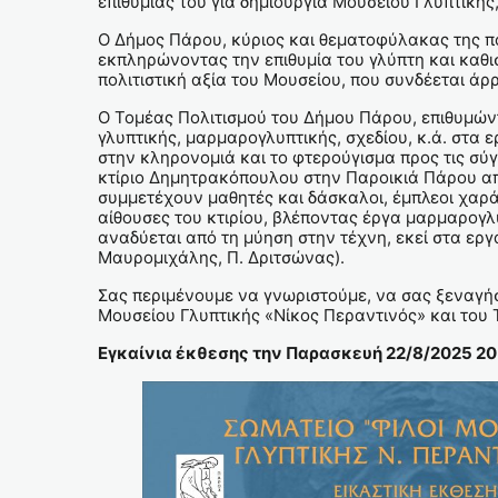
επιθυμίας του για δημιουργία Μουσείου Γλυπτικής
Ο Δήμος Πάρου, κύριος και θεματοφύλακας της πο
εκπληρώνοντας την επιθυμία του γλύπτη και καθι
πολιτιστική αξία του Μουσείου, που συνδέεται ά
Ο Τομέας Πολιτισμού του Δήμου Πάρου, επιθυμώντ
γλυπτικής, μαρμαρογλυπτικής, σχεδίου, κ.ά. στα
στην κληρονομιά και το φτερούγισμα προς τις σύ
κτίριο Δημητρακόπουλου στην Παροικιά Πάρου απ
συμμετέχουν μαθητές και δάσκαλοι, έμπλεοι χαράς
αίθουσες του κτιρίου, βλέποντας έργα μαρμαρογλ
αναδύεται από τη μύηση στην τέχνη, εκεί στα εργ
Μαυρομιχάλης, Π. Δριτσώνας).
Σας περιμένουμε να γνωριστούμε, να σας ξεναγήσ
Μουσείου Γλυπτικής «Νίκος Περαντινός» και του
Εγκαίνια έκθεσης την Παρασκευή 22/8/2025 2