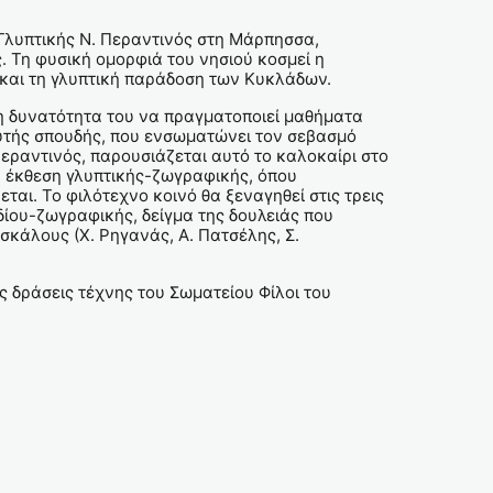
 Γλυπτικής Ν. Περαντινός στη Μάρπησσα,
. Τη φυσική ομορφιά του νησιού κοσμεί η
ύ και τη γλυπτική παράδοση των Κυκλάδων.
τη δυνατότητα του να πραγματοποιεί μαθήματα
 αυτής σπουδής, που ενσωματώνει τον σεβασμό
εραντινός, παρουσιάζεται αυτό το καλοκαίρι στο
ή έκθεση γλυπτικής-ζωγραφικής, όπου
αι. Το φιλότεχνο κοινό θα ξεναγηθεί στις τρεις
δίου-ζωγραφικής, δείγμα της δουλειάς που
σκάλους (Χ. Ρηγανάς, Α. Πατσέλης, Σ.
 δράσεις τέχνης του Σωματείου Φίλοι του