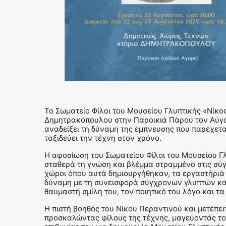
Το Σωματείο Φίλοι του Μουσείου Γλυπτικής «Νίκος
Δημητρακόπουλου στην Παροικιά Πάρου τον Αύγουσ
αναδείξει τη δύναμη της έμπνευσης που παρέχετα
ταξιδεύει την τέχνη στον χρόνο.
Η αφοσίωση του Σωματείου Φίλοι του Μουσείου Γλ
σταθερά τη γνώση και βλέμμα στραμμένο στις σύγ
χώροι όπου αυτά δημιουργήθηκαν, τα εργαστήριά 
δύναμη με τη συνεισφορά σύγχρονων γλυπτών κα
θαυμαστή σμίλη του, τον ποιητικό του λόγο και 
Η πιστή βοηθός του Νίκου Περαντινού και μετέπε
προσκαλώντας φίλους της τέχνης, μαγεύοντάς του