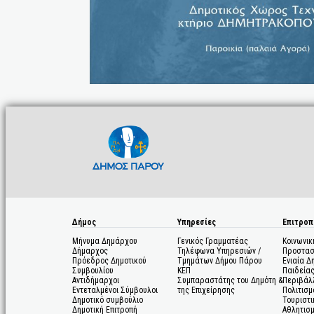
Δήμος
Υπηρεσίες
Επιτροπ
Μήνυμα Δημάρχου
Γενικός Γραμματέας
Κοινωνικ
Δήμαρχος
Τηλέφωνα Υπηρεσιών /
Προστασ
Πρόεδρος Δημοτικού
Τμημάτων Δήμου Πάρου
Ενιαία Δ
Συμβουλίου
ΚΕΠ
Παιδεία
Αντιδήμαρχοι
Συμπαραστάτης του Δημότη &
Περιβάλ
Εντεταλμένοι Σύμβουλοι
της Επιχείρησης
Πολιτισμ
Δημοτικό συμβούλιο
Τουριστι
Δημοτική Επιτροπή
Αθλητισ