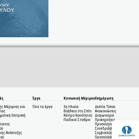
ές
Έργα
Κοινωνική Μέριμνα
Ενημέρωση
ής Μέριμνας και
Όλα τα έργα
3η Ηλικία
Δελτία Τύπου
ίας
Βοήθεια στο Σπίτι
Ανακοινώσεις
ημοτική Επιτροπή
Κέντρο Κοινότητας
Διαγωνισμοί
ς
Παιδικοί Σταθμοι
Προκηρύξεις
λοντος
Προσκλήσεις σε
ού
Συνεδριάσεις Δημοτικού
κής Ανάπτυξης
Συμβουλίου
μού
Προσκλήσεις σε