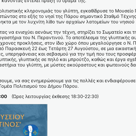
, κάνοντας εντέλει πράξη το όραμά της.
λιτιστικής κληρονομιάς του γλύπτη, εγκαθίδρυσε το Μουσείο
στώντας στο εξής το νησί της Πάρου σημαντικό Σταθμό Τέχνης
ρρηκτα με τον λυχνίτη λίθο των αρχαίων λατομείων του νησιο
ας να ενισχύει αενάως την τέχνη, στηρίζει το Σωματείο και 
 εργαστήρια του Ν. Περαντινού. Το αποτέλεσμα της γλυπτικής
γχρονες προκλήσεις, στον ίδιο χώρο όπου μεγαλούργησε ο Ν. Π
ό Παρασκευή 22 έως Τετάρτη 27 Αυγούστου, σε μια εικαστικ
, υπερηφάνειας και σεβασμού για την τιμή που τους προσφέρετ
υπτικής, γλυπτικής σε πηλό και μπρούτζο, καθώς και έργα σχε
αστήρια του γλύπτη, με μύστες ακούραστους και φωτεινούς δα
ουμε, να σας ενημερώσουμε για τις πολλές και ενδιαφέρουσες
 Τομέα Πολιτισμού του Δήμου Πάρου.
0:00
(Ώρες λειτουργίας έκθεσης 18:30-22:30)