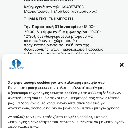
Καθημερινά στο τηλ. 6948574703 –
Μαυρόπουλος Πελοπίδας (αρχιμουσικός)
ΣΗΜΑΝΤΙΚΗ ΕΝΗΜΕΡΩΣΗ
Την
Παρασκευή 31 Ιανουαρίου
(18:00-
η
20:00) &
Σάββατο 1
Φεβρουαρίου
(10:00-
12:30), οι ενδιαφερόμενοι μπορούν να
επισκεφθούν το χώρο που θα
πραγματοποιούνται τα μαθήματα της
Φιλαρμονικής, στον Περιφερειακό Παροικίας
(πλησίον υποκαταστήματος ΙΚΑ), για να
δοκιμάσουν τα μουσικά όργανα της
επιλογής τους.
ΕΛΑΤΕ ΝΑ ΓΝΩΡΙΣΕΤΕ από κοντά τον
κόσμο της μουσικής!
Οι εγγραφές ξεκίνησαν.
Χρησιμοποιούμε cookies για την καλύτερη εμπειρία σας.
Για να σας προσφέρουμε την καλύτερη δυνατή περιήγηση,
αξιοποιούμε τεχνολογίες όπως τα cookies για τη συλλογή δεδομένων
σχετικά με τη συσκευή σας και τη συμπεριφορά σας στον ιστότοπό
μας. Τα δεδομένα αυτά χρησιμοποιούνται αποκλειστικά για
στατιστικούς σκοπούς και για να βελτιώσουμε την εμπειρία χρήσης.
Facebo
Αν επιλέξετε να μην αποδεχθείτε τη χρήση cookies, κάποιες
λειτουργίες ή δυνατότητες του ιστότοπου ενδέχεται να μη λειτουργούν
όπως προβλέπεται.