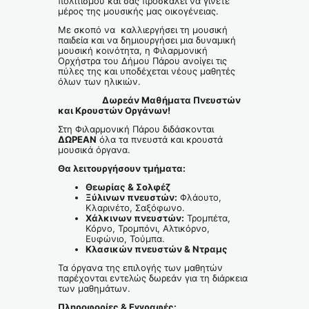
πολιτισμού και σας προσκαλεί να γίνετε
μέρος της μουσικής μας οικογένειας.
Με σκοπό να καλλιεργήσει τη μουσική
παιδεία και να δημιουργήσει μια δυναμική
μουσική κοινότητα, η Φιλαρμονική
Ορχήστρα του Δήμου Πάρου ανοίγει τις
πύλες της και υποδέχεται νέους μαθητές
όλων των ηλικιών.
Δωρεάν Μαθήματα Πνευστών
και Κρουστών Οργάνων!
Στη Φιλαρμονική Πάρου διδάσκονται
ΔΩΡΕΑΝ
όλα τα πνευστά και κρουστά
μουσικά όργανα.
Θα λειτουργήσουν τμήματα
:
Θεωρίας & Σολφέζ
Ξύλινων πνευστών:
Φλάουτο,
Κλαρινέτο, Σαξόφωνο.
Χάλκινων πνευστών:
Τρομπέτα,
Κόρνο, Τρομπόνι, Αλτικόρνο,
Ευφώνιο, Τούμπα.
Κλασικών πνευστών & Ντραμς
Τα όργανα της επιλογής των μαθητών
παρέχονται εντελώς δωρεάν για τη διάρκεια
των μαθημάτων.
Πληροφορίες & Εγγραφές: