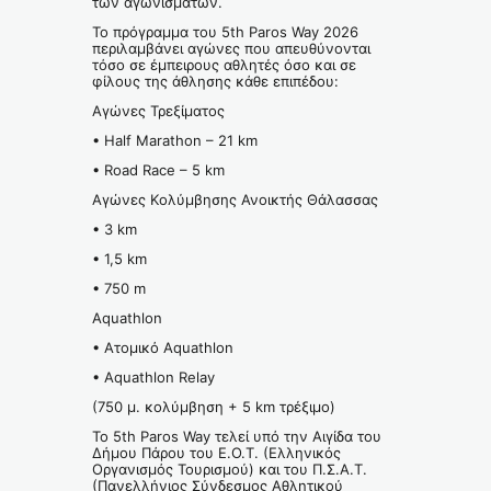
των αγωνισμάτων.
Το πρόγραμμα του 5th Paros Way 2026
περιλαμβάνει αγώνες που απευθύνονται
τόσο σε έμπειρους αθλητές όσο και σε
φίλους της άθλησης κάθε επιπέδου:
Αγώνες Τρεξίματος
• Half Marathon – 21 km
• Road Race – 5 km
Αγώνες Κολύμβησης Ανοικτής Θάλασσας
• 3 km
• 1,5 km
• 750 m
Aquathlon
• Ατομικό Aquathlon
• Aquathlon Relay
(750 μ. κολύμβηση + 5 km τρέξιμο)
Το 5th Paros Way τελεί υπό την Αιγίδα του
Δήμου Πάρου του Ε.Ο.Τ. (Ελληνικός
Οργανισμός Τουρισμού) και του Π.Σ.Α.Τ.
(Πανελλήνιος Σύνδεσμος Αθλητικού