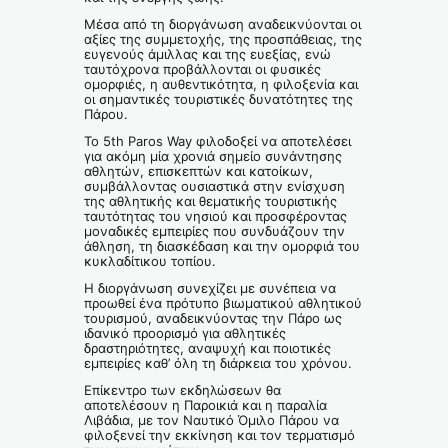
Μέσα από τη διοργάνωση αναδεικνύονται οι
αξίες της συμμετοχής, της προσπάθειας, της
ευγενούς άμιλλας και της ευεξίας, ενώ
ταυτόχρονα προβάλλονται οι φυσικές
ομορφιές, η αυθεντικότητα, η φιλοξενία και
οι σημαντικές τουριστικές δυνατότητες της
Πάρου.
Το 5th Paros Way φιλοδοξεί να αποτελέσει
για ακόμη μία χρονιά σημείο συνάντησης
αθλητών, επισκεπτών και κατοίκων,
συμβάλλοντας ουσιαστικά στην ενίσχυση
της αθλητικής και θεματικής τουριστικής
ταυτότητας του νησιού και προσφέροντας
μοναδικές εμπειρίες που συνδυάζουν την
άθληση, τη διασκέδαση και την ομορφιά του
κυκλαδίτικου τοπίου.
Η διοργάνωση συνεχίζει με συνέπεια να
προωθεί ένα πρότυπο βιωματικού αθλητικού
τουρισμού, αναδεικνύοντας την Πάρο ως
ιδανικό προορισμό για αθλητικές
δραστηριότητες, αναψυχή και ποιοτικές
εμπειρίες καθ’ όλη τη διάρκεια του χρόνου.
Επίκεντρο των εκδηλώσεων θα
αποτελέσουν η Παροικιά και η παραλία
Λιβάδια, με τον Ναυτικό Όμιλο Πάρου να
φιλοξενεί την εκκίνηση και τον τερματισμό