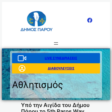
Μετάβαση
στο
περιεχόμενο
LIVE ΣΥΝΕΔΡΙΑΣΕΙΣ
ΔΙΑΒΟΥΛΕΥΣΕΙΣ
Αθλητισμός
Υπό την Αιγίδα του Δήμου
Πάρου το 5th Paros Way