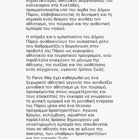
σημαντικότερες αθλητικές διοργανώσεις του
καλοκαιριού στις Κυκλάδες,
πραγματοποιείται υπό την αιγίδα του Δήμου
Πάρου, επιβεβαιώνοντας τη δυναμική και τη
σημασία ενός θεσμού που συνδέει τον
αθλητισμό, τον τουρισμό και την αυθεντική
εμπειρία του νησιού.
Η στήριξη και η εμπιστοσύνη του Δήμου
Πάρου αναδεικνύουν τον ουσιαστικό ρόλο
που διαδραματίζει η διοργάνωση στην
προβολή της Πάρου ως κορυφαίου
αθλητικού και τουριστικού προορισμού, ενώ
παράλληλα ενισχύουν το μήνυμα της
άθλησης, της ευεξίας και της υιοθέτησης
ενός σύγχρονου, υγιεινού τρόπου ζωής.
Το Paros Way έχει καθιερωθεί ως ένα
ξεχωριστό αθλητικό γεγονός που συνδυάζει
μοναδικά τον αθλητισμό με τον τουρισμό,
προσφέροντας στους συμμετέχοντες και
τους επισκέπτες την ευκαιρία να γνωρίσουν
τη φυσική ομορφιά και τη μοναδική ενέργεια
της Πάρου μέσα από ένα πλούσιο
πρόγραμμα δραστηριοτήτων. Αγώνες
δρόμου, κολύμβηση, aquathlon και
παράλληλες δράσεις δημιουργούν μια
ολοκληρωμένη εμπειρία που απευθύνεται
τόσο σε αθλητές όσο και σε φίλους της
άσκησης, των υπαίθριων δραστηριοτήτων
και της ενεργής ζωής.