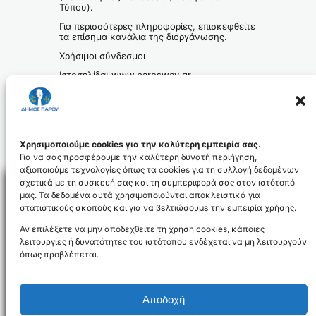
Τύπου).
Για περισσότερες πληροφορίες, επισκεφθείτε
τα επίσημα κανάλια της διοργάνωσης.
Χρήσιμοι σύνδεσμοι
Ιστοσελίδα: www.parosway.gr
Facebook:
https://www.facebook.com/parosway
Instagram:
https://www.instagram.com/parosway/
Χρησιμοποιούμε cookies για την καλύτερη εμπειρία σας.
Για να σας προσφέρουμε την καλύτερη δυνατή περιήγηση,
αξιοποιούμε τεχνολογίες όπως τα cookies για τη συλλογή δεδομένων
σχετικά με τη συσκευή σας και τη συμπεριφορά σας στον ιστότοπό
μας. Τα δεδομένα αυτά χρησιμοποιούνται αποκλειστικά για
στατιστικούς σκοπούς και για να βελτιώσουμε την εμπειρία χρήσης.
Facebo
Αν επιλέξετε να μην αποδεχθείτε τη χρήση cookies, κάποιες
λειτουργίες ή δυνατότητες του ιστότοπου ενδέχεται να μη λειτουργούν
όπως προβλέπεται.
NEWSLETTER
Αποδοχή