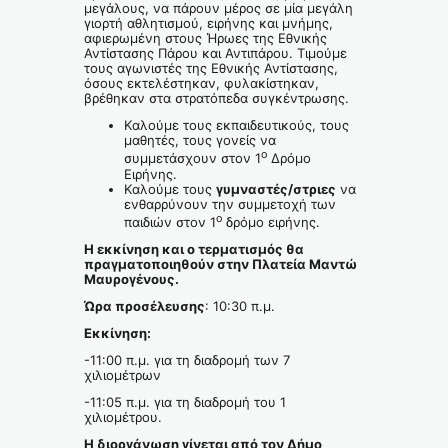
μεγάλους, να πάρουν μέρος σε μία μεγάλη
γιορτή αθλητισμού, ειρήνης και μνήμης,
αφιερωμένη στους Ήρωες της Εθνικής
Αντίστασης Πάρου και Αντιπάρου. Τιμούμε
τους αγωνιστές της Εθνικής Αντίστασης,
όσους εκτελέστηκαν, φυλακίστηκαν,
βρέθηκαν στα στρατόπεδα συγκέντρωσης.
Καλούμε τους εκπαιδευτικούς, τους
μαθητές, τους γονείς να
ο
συμμετάσχουν στον 1
Δρόμο
Ειρήνης.
Καλούμε τους
γυμναστές/στριες
να
ενθαρρύνουν την συμμετοχή των
ο
παιδιών στον 1
δρόμο ειρήνης.
Η εκκίνηση και ο τερματισμός θα
πραγματοποιηθούν στην Πλατεία Μαντώ
Μαυρογένους.
Ώρα προσέλευσης
: 10:30 π.μ.
Εκκίνηση:
-11:00 π.μ. για τη διαδρομή των 7
χιλιομέτρων
-11:05 π.μ. για τη διαδρομή του 1
χιλιομέτρου.
Η διοργάνωση γίνεται από τον Δήμο