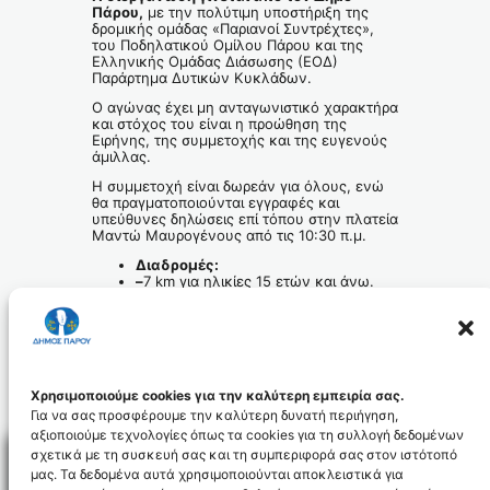
Πάρου,
με την πολύτιμη υποστήριξη της
δρομικής ομάδας «Παριανοί Συντρέχτες»,
του Ποδηλατικού Ομίλου Πάρου και της
Ελληνικής Ομάδας Διάσωσης (ΕΟΔ)
Παράρτημα Δυτικών Κυκλάδων.
Ο αγώνας έχει μη ανταγωνιστικό χαρακτήρα
και στόχος του είναι η προώθηση της
Ειρήνης, της συμμετοχής και της ευγενούς
άμιλλας.
Η συμμετοχή είναι δωρεάν για όλους, ενώ
θα πραγματοποιούνται εγγραφές και
υπεύθυνες δηλώσεις επί τόπου στην πλατεία
Μαντώ Μαυρογένους από τις 10:30 π.μ.
Διαδρομές:
–
7 km για ηλικίες 15 ετών και άνω.
–
1 km για παιδιά έως 14 ετών και για
όσους επιθυμούν να συμμετάσχουν
ελεύθερα με περπάτημα ή τρέξιμο.
Όλοι οι συμμετέχοντες θα λάβουν
αναμνηστικό μπλουζάκι, μετάλλιο και
καπέλο.
Χρησιμοποιούμε cookies για την καλύτερη εμπειρία σας.
Για να σας προσφέρουμε την καλύτερη δυνατή περιήγηση,
αξιοποιούμε τεχνολογίες όπως τα cookies για τη συλλογή δεδομένων
σχετικά με τη συσκευή σας και τη συμπεριφορά σας στον ιστότοπό
μας. Τα δεδομένα αυτά χρησιμοποιούνται αποκλειστικά για