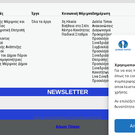
ές
Έργα
Κοινωνική Μέριμνα
Ενημέρωση
ής Μέριμνας και
Όλα τα έργα
3η Ηλικία
Δελτία Τύπου
ίας
Βοήθεια στο Σπίτι
Ανακοινώσεις
ημοτική Επιτροπή
Κέντρο Κοινότητας
Διαγωνισμοί
ς
Παιδικοί Σταθμοι
Προκηρύξεις
λοντος
Προσκλήσεις σε
ού
Συνεδριάσεις Δημοτικού
κής Ανάπτυξης
Συμβουλίου
μού
Προσκλήσεις σε
 του Δήμου Πάρου
Συνεδριάσεις Δημοτικής
Ανεμογεννήτριες
Επιτροπής
ς Μέριμνας Δήμου
Προσκλήσεις σε
Χρησιμοποι
Συνεδριάσεις Δημοτικών
Για να σας
Κοινοτήτων
όπως τα coo
Live Συνεδριάσεις
Προσκλήσεις Ενδιαφέροντο
συμπεριφορ
αποκλειστικ
NEWSLETTER
χρήσης.
Αν επιλέξετ
δυνατότητε
Όροι χρήσης
Δήλωση Προσβασιμότητας
Α
Δήμος Πάρου