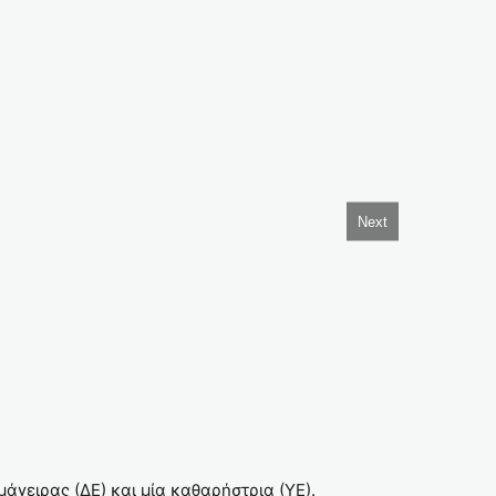
Next
άγειρας (ΔΕ) και μία καθαρήστρια (ΥΕ).