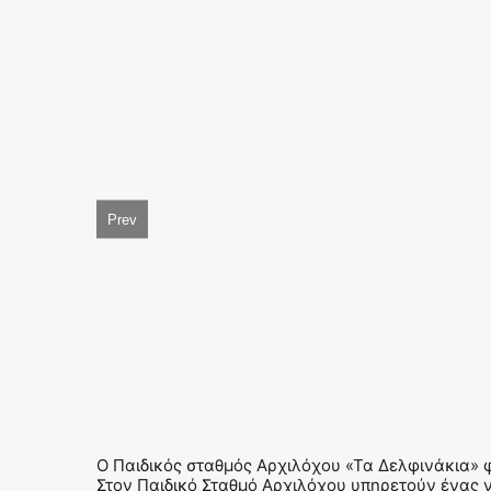
Prev
Ο Παιδικός σταθμός Αρχιλόχου «Τα Δελφινάκια» φι
Στον Παιδικό Σταθμό Αρχιλόχου υπηρετούν ένας νη