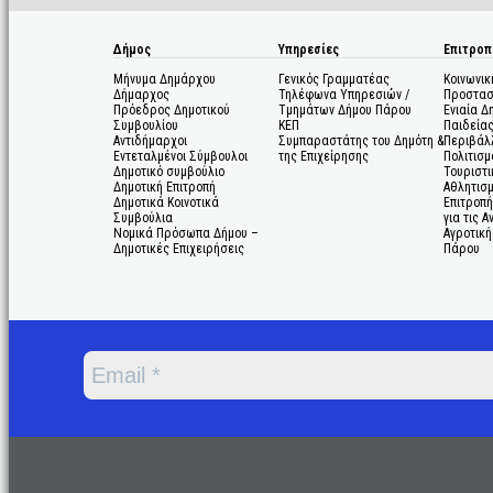
Δήμος
Υπηρεσίες
Επιτροπ
Μήνυμα Δημάρχου
Γενικός Γραμματέας
Κοινωνικ
Δήμαρχος
Τηλέφωνα Υπηρεσιών /
Προστασ
Πρόεδρος Δημοτικού
Τμημάτων Δήμου Πάρου
Ενιαία Δ
Συμβουλίου
ΚΕΠ
Παιδεία
Αντιδήμαρχοι
Συμπαραστάτης του Δημότη &
Περιβάλ
Εντεταλμένοι Σύμβουλοι
της Επιχείρησης
Πολιτισμ
Δημοτικό συμβούλιο
Τουριστι
Δημοτική Επιτροπή
Αθλητισ
Δημοτικά Κοινοτικά
Επιτροπή
Συμβούλια
για τις 
Νομικά Πρόσωπα Δήμου –
Αγροτική
Δημοτικές Επιχειρήσεις
Πάρου