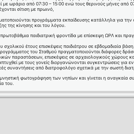
ί με ωράριο από 07:30 – 15:00 ενώ τους θερινούς μήνες από 07
ονται σίτιση με πρωινό,
γματοποιούνται προγράμματα εκπαίδευσης κατάλληλα για την 
ης της κίνησης και του λόγου.
ς πρωτοβάθμια παιδιατρική φροντίδα με επίσκεψη ΩΡΛ και πρ
υ σχολικού έτους επισκέψεις παιδιάτρου σε εβδομαδιαία βάση
 προγράμματος του Σταθμού πραγματοποιούνται διάφορες δρά
κών παραστάσεων, επισκέψεις σε αρχαιολογικούς χώρους και 
ναπτυχθεί με τους γονείς διοργανώνονται συγκεντρώσεις για
κές συναντήσεις από διατροφολόγο σχετικά με την σωστή δια
ναμνηστική φωτογράφηση των νηπίων και γίνεται η αναγκαία
α του.