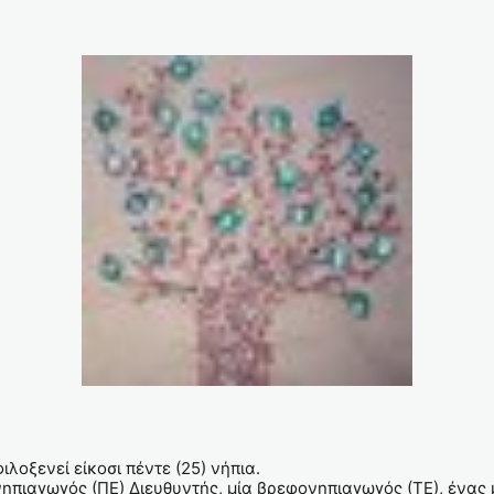
λοξενεί είκοσι πέντε (25) νήπια.
πιαγωγός (ΠΕ) Διευθυντής, μία βρεφονηπιαγωγός (ΤΕ), ένας μ