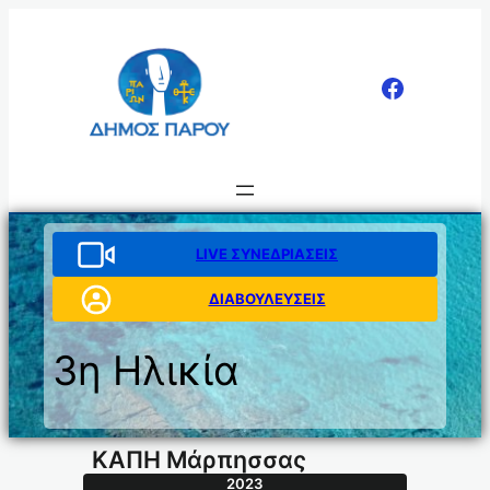
Μετάβαση
στο
περιεχόμενο
LIVE ΣΥΝΕΔΡΙΑΣΕΙΣ
ΔΙΑΒΟΥΛΕΥΣΕΙΣ
3η Ηλικία
ΚΑΠΗ Μάρπησσας
2023