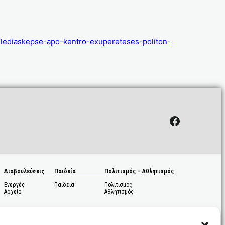
telediaskepse-apo-kentro-exupereteses-politon-
Facebook
Διαβουλεύσεις
Παιδεία
Πολιτισμός – Αθλητισμός
Ενεργές
Παιδεία
Πολιτισμός
Αρχείο
Αθλητισμός