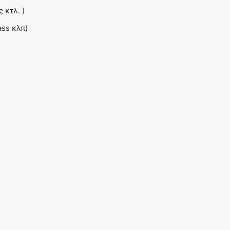
 κτλ. )
ass κλπ)