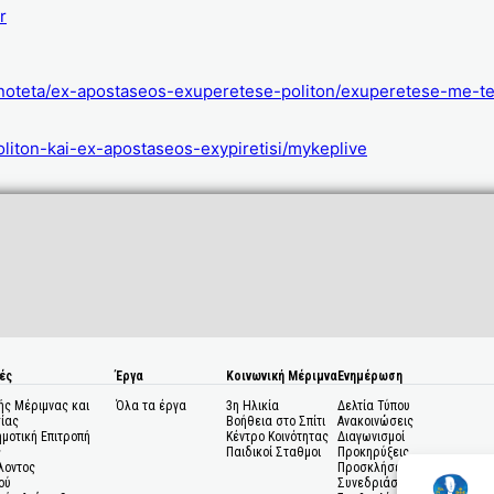
r
erinoteta/ex-apostaseos-exuperetese-politon/exuperetese-me-
politon-kai-ex-apostaseos-exypiretisi/mykeplive
ές
Έργα
Κοινωνική Μέριμνα
Ενημέρωση
ής Μέριμνας και
Όλα τα έργα
3η Ηλικία
Δελτία Τύπου
ίας
Βοήθεια στο Σπίτι
Ανακοινώσεις
ημοτική Επιτροπή
Κέντρο Κοινότητας
Διαγωνισμοί
ς
Παιδικοί Σταθμοι
Προκηρύξεις
λοντος
Προσκλήσεις σε
ού
Συνεδριάσεις Δημοτικού