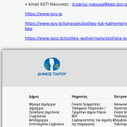
• email ΚΕΠ Νάουσας :
d.parou-naousa@kep.gov.g
https://www.gov.gr
https://www.gov.gr/ipiresies/polites-kai-kathem
kep
https://www.gsis.gr/polites-epiheiriseis/stoiheia-
Δήμος
Υπηρεσίες
Επιτροπ
Μήνυμα Δημάρχου
Γενικός Γραμματέας
Κοινωνικ
Δήμαρχος
Τηλέφωνα Υπηρεσιών /
Προστασ
Πρόεδρος Δημοτικού
Τμημάτων Δήμου Πάρου
Ενιαία Δ
Συμβουλίου
ΚΕΠ
Παιδεία
Αντιδήμαρχοι
Συμπαραστάτης του Δημότη &
Περιβάλ
Εντεταλμένοι Σύμβουλοι
της Επιχείρησης
Πολιτισμ