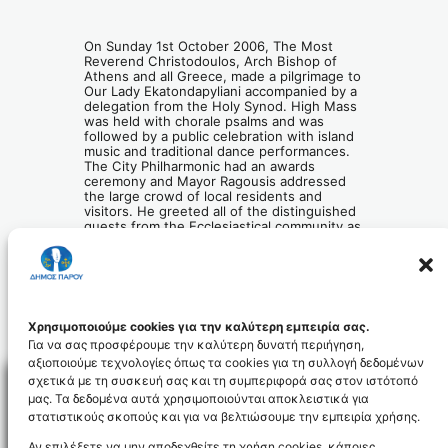
On Sunday 1st October 2006, The Most
Reverend Christodoulos, Arch Bishop of
Athens and all Greece, made a pilgrimage to
Our Lady Ekatondapyliani accompanied by a
delegation from the Holy Synod. High Mass
was held with chorale psalms and was
followed by a public celebration with island
music and traditional dance performances.
The City Philharmonic had an awards
ceremony and Mayor Ragousis addressed
the large crowd of local residents and
visitors. He greeted all of the distinguished
guests from the Ecclesiastical community as
well the Minister of Education and Religion
and the Minister of Development and gave a
brief history of the Cathedral of Our Lady
Ekatondapyliani and the importance of that
landmark to the spiritual and cultural life of
the island.
Χρησιμοποιούμε cookies για την καλύτερη εμπειρία σας.
Για να σας προσφέρουμε την καλύτερη δυνατή περιήγηση,
αξιοποιούμε τεχνολογίες όπως τα cookies για τη συλλογή δεδομένων
σχετικά με τη συσκευή σας και τη συμπεριφορά σας στον ιστότοπό
μας. Τα δεδομένα αυτά χρησιμοποιούνται αποκλειστικά για
στατιστικούς σκοπούς και για να βελτιώσουμε την εμπειρία χρήσης.
Facebo
Αν επιλέξετε να μην αποδεχθείτε τη χρήση cookies, κάποιες