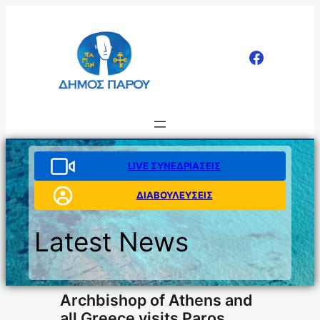
Μετάβαση
στο
περιεχόμενο
LIVE ΣΥΝΕΔΡΙΑΣΕΙΣ
ΔΙΑΒΟΥΛΕΥΣΕΙΣ
Latest News
Archbishop of Athens and
all Greece visits Paros.