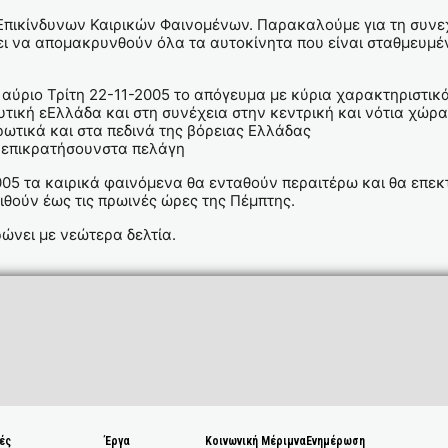
Επικίνδυνων Καιρικών Φαινομένων. Παρακαλούμε για τη συνεχή
πει να απομακρυνθούν όλα τα αυτοκίνητα που είναι σταθμευμέ
 αύριο Τρίτη 22-11-2005 το απόγευμα με κύρια χαρακτηριστικά
δυτική εΕλλάδα και στη συνέχεια στην κεντρική και νότια χώρα
ιρωτικά και στα πεδινά της βόρειας Ελλάδας
α επικρατήσουνστα πελάγη
2005 τα καιρικά φαινόμενα θα ενταθούν περαιτέρω και θα επε
ιθούν έως τις πρωινές ώρες της Πέμπτης.
ώνει με νεώτερα δελτία.
ές
Έργα
Κοινωνική Μέριμνα
Ενημέρωση