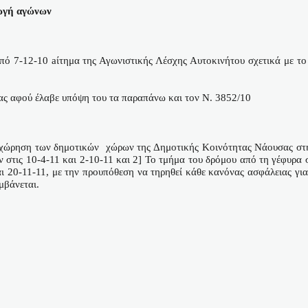
γωγή αγώνων
από
7-12-10
a
ίτημα της Αγωνιστικής Λέσχης Αυτοκινήτου σχετικά με τ
ς αφού έλαβε υπόψη του τα παραπάνω και τον Ν. 3852/10
ραχώρηση των δημοτικών
χώρων της Δημοτικής Κοινότητας Νάουσας στη
ων στις 10-4-11 και 2-10-11 και 2] Το τμήμα του δρόμου από τη γέφυρ
αι 20-11-11, με την προυπόθεση να τηρηθεί κάθε κανόνας ασφάλειας γι
μβάνεται.