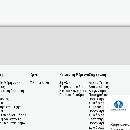
ές
Έργα
Κοινωνική Μέριμνα
Ενημέρωση
ής Μέριμνας και
Όλα τα έργα
3η Ηλικία
Δελτία Τύπου
ίας
Βοήθεια στο Σπίτι
Ανακοινώσεις
ημοτική Επιτροπή
Κέντρο Κοινότητας
Διαγωνισμοί
ς
Παιδικοί Σταθμοι
Προκηρύξεις
λοντος
Προσκλήσεις σε
ού
Συνεδριάσεις Δημοτικού
κής Ανάπτυξης
Συμβουλίου
μού
Προσκλήσεις σε
 του Δήμου Πάρου
Συνεδριάσεις Δημοτικής
Ανεμογεννήτριες
Επιτροπής
ς Μέριμνας Δήμου
Προσκλήσεις σε
Χρησιμοποι
Συνεδριάσεις Δημοτικών
Για να σας