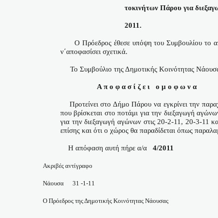
τοκινήτων Πάρου για διεξα
2011.
O
Πρόεδρος έθεσε υπόψη του Συμβουλίου το 
ν΄αποφασίσει σχετικά.
Το Συμβούλιο της Δημοτικής Κοινότητας Νάουσα
Α π ο φ α σ ί ζ ε ι
ο μ ο φ ω ν α
Προτείνει στο Δήμο Πάρου να εγκρίνει την πα
που βρίσκεται στο ποτάμι για την διεξαγωγή αγών
για την διεξαγωγή αγώνων στις 20-2-11, 20-3-11 κ
επίσης και ότι ο χώρος θα παραδίδεται όπως παραλα
Η απόφαση αυτή πήρε α/α
4/2011
Ακριβές αντίγραφο
Νάουσα
31 -1-11
Ο Πρόεδρος της Δημοτικής Κοινότητας Νάουσας