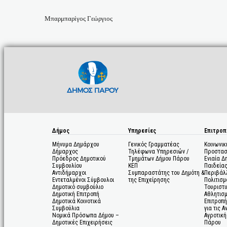
Μπαρμπαρίγος Γεώργιος
Δήμος
Υπηρεσίες
Επιτροπ
Μήνυμα Δημάρχου
Γενικός Γραμματέας
Κοινωνικ
Δήμαρχος
Τηλέφωνα Υπηρεσιών /
Προστασ
Πρόεδρος Δημοτικού
Τμημάτων Δήμου Πάρου
Ενιαία Δ
Συμβουλίου
ΚΕΠ
Παιδεία
Αντιδήμαρχοι
Συμπαραστάτης του Δημότη &
Περιβάλ
Εντεταλμένοι Σύμβουλοι
της Επιχείρησης
Πολιτισμ
Δημοτικό συμβούλιο
Τουριστι
Δημοτική Επιτροπή
Αθλητισ
Δημοτικά Κοινοτικά
Επιτροπή
Συμβούλια
για τις 
Νομικά Πρόσωπα Δήμου –
Αγροτική
Δημοτικές Επιχειρήσεις
Πάρου