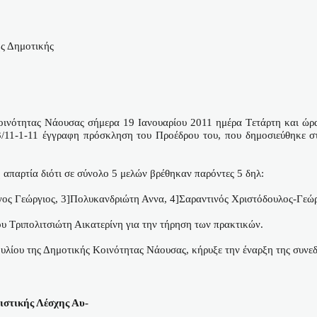
ης Δημοτικής
.
οινότητας Νάουσας σήμερα 19 Ιανουαρίου 2011 ημέρα
T
ετάρτη και ώρ
/11-1-11 έγγραφη πρόσκληση του Προέδρου του, που δημοσιεύθηκε σ
 απαρτία διότι σε σύνολο 5 μελών βρέθηκαν παρόντες 5 δηλ:
ίγος Γεώργιος, 3]Πολυκανδριώτη Αννα, 4]Σαραντινός Χριστόδουλος-Γεώρ
υ Τριπολιτσιώτη Αικατερίνη για την τήρηση των πρακτικών.
ίου της Δημοτικής Κοινότητας Νάουσας, κήρυξε την έναρξη της συνεδρ
ιστικής Λέσχης Αυ-