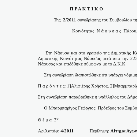
Π Ρ Α Κ Τ Ι Κ Ο
Της
2/2011
συνεδρίασης του Συμβουλίου τ
Κοινότητας
Ν ά ο υ σ α ς
Πάρου
Στη Νάουσα και στο γραφείο της Δημοτικής Κ
Δημοτικής Κοινότητας Νάουσας μετά από την 223
Νάουσας και επιδόθηκε σύμφωνα με το Δ.Κ.Κ.
Στη συνεδρίαση διαπιστώθηκε ότι υπάρχει νόμιμη
Π α ρ ό ν τ ε ς: 1]Αλιφιέρης Χρήστος, 2]Μπαρμπαρ
Στη συνεδρίαση παραβρέθηκε η υπάλληλος του Δήμο
Ο Μπαρμπαρίγος Γεώργιος, Πρόεδρος του Συμβουλ
ο
Θ έ μ α
3
Αριθ.απόφ:
4/2011
Περίληψη:
Αίτημα Αγων