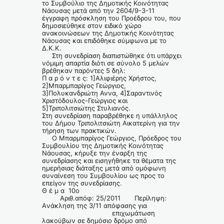
το Συμβούλιο της Δημοτικής Κοινότητας
Νάουσας μετά από την 2604/9-3-11
έγγραφη πρόσκληση του Προέδρου του, που
δημοσιεύθηκε στον ειδικό χώρο
ανακοινώσεων της Δημοτικής Κοινότητας
Νάουσας και επιδόθηκε σύμφωνα με το
Δ.Κ.Κ.
Στη συνεδρίαση διαπιστώθηκε ότι υπάρχει
νόμιμη απαρτία διότι σε σύνολο 5 μελών
βρέθηκαν παρόντες 5 δηλ:
Π α ρ ό ν τ ε ς: 1]Αλιφιέρης Χρήστος,
2]Μπαρμπαρίγος Γεώργιος,
3]Πολυκανδριώτη Αννα, 4]Σαραντινός
Χριστόδουλος-Γεώργιος και
5]Τριπολιτσιώτης Στυλιανός.
Στη συνεδρίαση παραβρέθηκε η υπάλληλος
του Δήμου Τριπολιτσιώτη Αικατερίνη για την
τήρηση των πρακτικών.
Ο Μπαρμπαρίγος Γεώργιος, Πρόεδρος του
Συμβουλίου της Δημοτικής Κοινότητας
Νάουσας, κήρυξε την έναρξη της
συνεδρίασης και εισηγήθηκε τα θέματα της
ημερήσιας διάταξης μετά από ομόφωνη
συναίνεση του Συμβουλίου ως προς το
επείγον της συνεδρίασης.
Θ έ μ α 10ο
Αριθ.απόφ: 25/2011 Περίληψη:
Aνάκληση της 3/11 απόφασης για
επιχωμάτωση
λακούβων σε δημόσιο δρόμο από