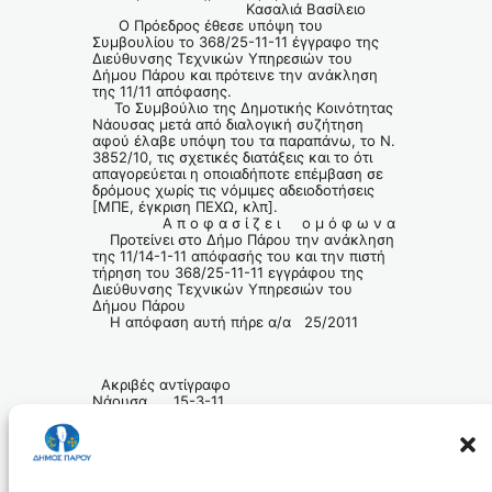
Κασαλιά Βασίλειο
O Πρόεδρος έθεσε υπόψη του
Συμβουλίου το 368/25-11-11 έγγραφο της
Διεύθυνσης Τεχνικών Υπηρεσιών του
Δήμου Πάρου και πρότεινε την ανάκληση
της 11/11 απόφασης.
Το Συμβούλιο της Δημοτικής Κοινότητας
Νάουσας μετά από διαλογική συζήτηση
αφού έλαβε υπόψη του τα παραπάνω, το Ν.
3852/10, τις σχετικές διατάξεις και το ότι
απαγορεύεται η οποιαδήποτε επέμβαση σε
δρόμους χωρίς τις νόμιμες αδειοδοτήσεις
[ΜΠΕ, έγκριση ΠΕΧΩ, κλπ].
Α π ο φ α σ ί ζ ε ι ο μ ό φ ω ν α
Προτείνει στο Δήμο Πάρου την ανάκληση
της 11/14-1-11 απόφασής του και την πιστή
τήρηση του 368/25-11-11 εγγράφου της
Διεύθυνσης Τεχνικών Υπηρεσιών του
Δήμου Πάρου
Η απόφαση αυτή πήρε α/α 25/2011
Ακριβές αντίγραφο
Νάουσα 15-3-11
Ο Πρόεδρος της Δημοτικής Κοινότητας
Νάουσας