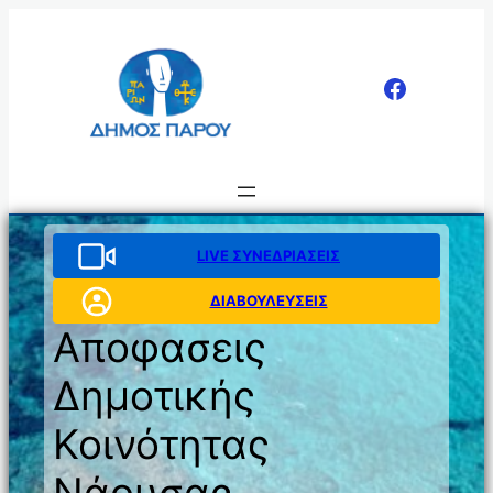
Μετάβαση
στο
περιεχόμενο
LIVE ΣΥΝΕΔΡΙΑΣΕΙΣ
ΔΙΑΒΟΥΛΕΥΣΕΙΣ
Αποφασεις
Δημοτικής
Κοινότητας
Νάουσας