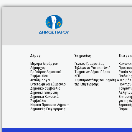
Δήμος
Υπηρεσίες
Επιτροπ
Μήνυμα Δημάρχου
Γενικός Γραμματέας
Κοινωνικ
Δήμαρχος
Τηλέφωνα Υπηρεσιών /
Προστασ
Πρόεδρος Δημοτικού
Τμημάτων Δήμου Πάρου
Ενιαία Δ
Συμβουλίου
ΚΕΠ
Παιδεία
Αντιδήμαρχοι
Συμπαραστάτης του Δημότη &
Περιβάλ
Εντεταλμένοι Σύμβουλοι
της Επιχείρησης
Πολιτισμ
Δημοτικό συμβούλιο
Τουριστι
Δημοτική Επιτροπή
Αθλητισ
Δημοτικά Κοινοτικά
Επιτροπή
Συμβούλια
για τις 
Νομικά Πρόσωπα Δήμου –
Αγροτική
Δημοτικές Επιχειρήσεις
Πάρου