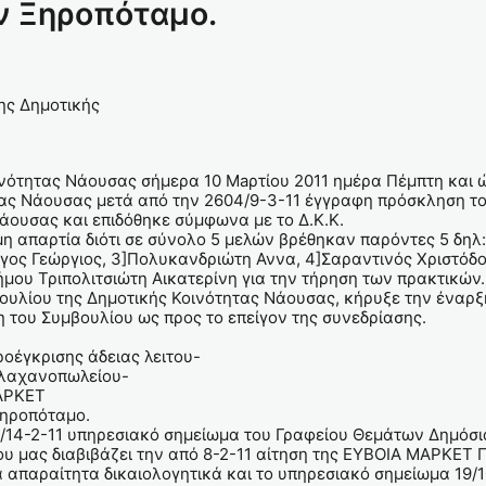
ν Ξηροπόταμο.
ς Δημοτικής
ότητας Νάουσας σήμερα 10 Maρτίου 2011 ημέρα Πέμπτη και ώ
τας Νάουσας μετά από την 2604/9-3-11 έγγραφη πρόσκληση του
ουσας και επιδόθηκε σύμφωνα με το Δ.Κ.Κ.
η απαρτία διότι σε σύνολο 5 μελών βρέθηκαν παρόντες 5 δηλ:
ρίγος Γεώργιος, 3]Πολυκανδριώτη Αννα, 4]Σαραντινός Χριστόδο
μου Τριπολιτσιώτη Αικατερίνη για την τήρηση των πρακτικών.
ίου της Δημοτικής Κοινότητας Νάουσας, κήρυξε την έναρξη 
 του Συμβουλίου ως προς το επείγον της συνεδρίασης.
γκρισης άδειας λειτου-
νοπωλείου-
ΡΚΕΤ
πόταμο.
14-2-11 υπηρεσιακό σημείωμα του Γραφείου Θεμάτων Δημόσι
ου μας διαβιβάζει την από 8-2-11 αίτηση της ΕΥΒΟΙΑ ΜΑΡΚΕ
α απαραίτητα δικαιολογητικά και το υπηρεσιακό σημείωμα 19/