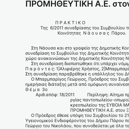
ΠΡΟΜΗΘΕΥΤΙΚΗ Α.Ε. στο
Π Ρ Α Κ Τ Ι Κ Ο
Της 6/2011 συνεδρίασης του Συμβουλίου τη
Κοινότητας Ν ά ο υ σ α ς Πάρου.
Στη Νάουσα και στο γραφείο της Δημοτικής Κοιν
συνεδρίαση το Συμβούλιο της Δημοτικής Κοινότη
χώρο ανακοινώσεων της Δημοτικής Κοινότητας Νά
Στη συνεδρίαση διαπιστώθηκε ότι υπάρχει νόμιμ
Π α ρ ό ν τ ε ς: 1]Αλιφιέρης Χρήστος, 2]Μπαρμπα
Στη συνεδρίαση παραβρέθηκε η υπάλληλος του Δή
Ο Μπαρμπαρίγος Γεώργιος, Πρόεδρος του Συμβουλ
ημερήσιας διάταξης μετά από ομόφωνη συναίνεση
Θ έ μ α 3ο
Αριθ.απόφ: 18/2011 Περίληψη: Αίτημα προέ
ργίας παντοπωλείου-οπωρολαχα
κρεοπωλείου της ΕΥΒΟΙΑ ΜΑ
ΠΡΟΜΗΘΕΥΤΙΚΗ Α.Ε. στον Ξηρο
O Πρόεδρος έθεσε υπόψη του Συμβουλίου το 21/
Υγειονομικού Ενδιαφέροντος του Δήμου Πάρου π
Γεώργιο του Νικολάου, που συνοδεύεται με όλα τ