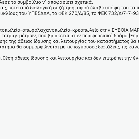
λεσε το συμβούλιο ν΄ αποφασίσει σχετικά.
, μετά από διαλογική συζήτηση, αφού έλαβε υπόψη του τα π
γκυκλίους του ΥΠΕΣΔΔΑ, το ΦΕΚ 270/Δ/85, το ΦΕΚ 732/Δ/7-7-93
ντοπωλείο-οπωρολαχανοπωλείο-κρεοπωλείο στην ΕΥΒΟΙΑ ΜΑ
2 τετραγ. μέτρων, που βρίσκεται στον περιφερειακό δρόμο [Ξ
σης της άδειας ίδρυσης και λειτουργίας του καταστήματος θα
στημα θα συμμορφώνεται με τις ισχύουσες διατάξεις, τις καν
έση άδειας ίδρυσης και λειτουργίας και δεν επιτρέπει την έ