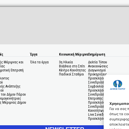
ές
Έργα
Κοινωνική Μέριμνα
Ενημέρωση
ής Μέριμνας και
Όλα τα έργα
3η Ηλικία
Δελτία Τύπου
ίας
Βοήθεια στο Σπίτι
Ανακοινώσεις
ημοτική Επιτροπή
Κέντρο Κοινότητας
Διαγωνισμοί
ς
Παιδικοί Σταθμοι
Προκηρύξεις
λοντος
Προσκλήσεις σε
ού
Συνεδριάσεις Δημοτικού
κής Ανάπτυξης
Συμβουλίου
μού
Προσκλήσεις σε
 του Δήμου Πάρου
Συνεδριάσεις Δημοτικής
Ανεμογεννήτριες
Επιτροπής
ς Μέριμνας Δήμου
Προσκλήσεις σε
Χρησιμοποι
Συνεδριάσεις Δημοτικών
Για να σας
Κοινοτήτων
όπως τα coo
Live Συνεδριάσεις
Προσκλήσεις Ενδιαφέροντο
συμπεριφορ
αποκλειστικ