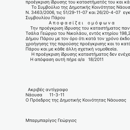
προέγκριση ίδρυσης του καταστήματός του και κά
Το Συμβούλιο της Δημοτικής Κοινότητας Νάουσας
Ν. 3463/2006, τις 51/29-11-07 και 26/20-4-07 ε
Συμβουλίου Πάρου
Α π ο φ α σ ί ζ ε ι ο μ ό φ ω ν α
Την προέγκριση ίδρυσης του καταστήματος πα
Τσάλα Γεώργιο του Νικολάου, εντός κτηρίου 198,
Δήμου Πάρου με τον όρο ότι κατά τον χρόνο έκδο
χροήγησης της παρούσης προέγκρισης και το κατά
Πάρου και με κάθε άλλη σχετική νομοθεσία.
Η προέγκριση ίδρυσης καταστήματος δεν ενέχει θ
Η απόφαση αυτή πήρε α/α 18/2011
Ακριβές αντίγραφο
Νάουσα 11-3-11
Ο Πρόεδρος της Δημοτικής Κοινότητας Νάουσας
Μπαρμπαρίγος Γεώργιος