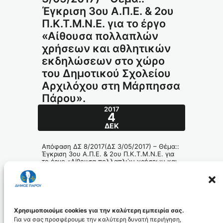
Έγκριση 3ου Α.Π.Ε. & 2ου
Π.Κ.Τ.Μ.Ν.Ε. για το έργο
«Αίθουσα πολλαπλών
χρήσεων και αθλητικών
εκδηλώσεων στο χώρο
του Δημοτικού Σχολείου
Αρχιλόχου στη Μάρπησσα
Πάρου».
2017
4
ΔΕΚ
Απόφαση ΔΣ 8/2017(ΔΣ 3/05/2017) – Θέμα::
Έγκριση 3ου Α.Π.Ε. & 2ου Π.Κ.Τ.Μ.Ν.Ε. για
το έργο «Αίθουσα πολλαπλών χρήσεων και
αθλητικών εκδηλώσεων στο χώρο του
Δημοτικού Σχολείου Αρχιλόχου στη
Μάρπησσα Πάρου».
136-2017_id5019
Χρησιμοποιούμε cookies για την καλύτερη εμπειρία σας.
Για να σας προσφέρουμε την καλύτερη δυνατή περιήγηση,