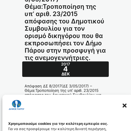
Θέμα:Τροποποίηση της
υπ’ αριθ. 23/2015
απόφασης του Δημοτικού
Συμβουλίου για τον
ορισμό δικηγόρου που θα
εκπροσωπήσει τον Δήμο
Πάρου στην προσφυγή για
τις ανεμογεννήτριες.
2017
4
ΔΕΚ
Απόφαση ΔΣ 8/2017(ΔΣ 3/05/2017) –
Θέμα:Τροποποίηση της υπ’ αριθ. 23/2015
απόφασης του Δημοτικού Συμβουλίου για
τον ορισμό δικηγόρου που θα εκπροσωπήσει
τον Δήμο Πάρου στην προσφυγή για τις
ανεμογεννήτριες.
161-2017_id5044
Χρησιμοποιούμε cookies για την καλύτερη εμπειρία σας.
Για να σας προσφέρουμε την καλύτερη δυνατή περιήγηση,