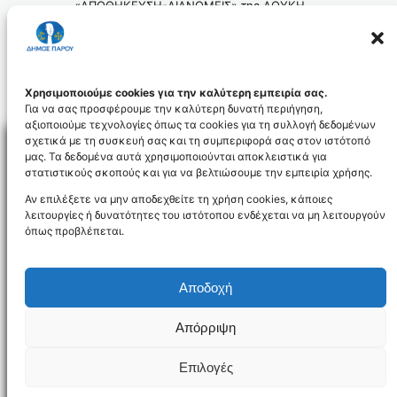
«ΑΠΟΘΗΚΕΥΣΗ-ΔΙΑΝΟΜΕΙΣ» της ΛΟΥΚΗ
ΘΕΟΔΩΡΑΣ του Στεφάνου, στην περιοχή
ΚΑΜΠΟΣ της Δ/Κ ΝΑΟΥΣΑΣ του ΔΗΜΟΥ
ΠΑΡΟΥ.
129-2017_id5012
Χρησιμοποιούμε cookies για την καλύτερη εμπειρία σας.
Για να σας προσφέρουμε την καλύτερη δυνατή περιήγηση,
αξιοποιούμε τεχνολογίες όπως τα cookies για τη συλλογή δεδομένων
σχετικά με τη συσκευή σας και τη συμπεριφορά σας στον ιστότοπό
μας. Τα δεδομένα αυτά χρησιμοποιούνται αποκλειστικά για
στατιστικούς σκοπούς και για να βελτιώσουμε την εμπειρία χρήσης.
Facebo
Αν επιλέξετε να μην αποδεχθείτε τη χρήση cookies, κάποιες
λειτουργίες ή δυνατότητες του ιστότοπου ενδέχεται να μη λειτουργούν
όπως προβλέπεται.
NEWSLETTER
Αποδοχή
Απόρριψη
Όροι χρήσης
Δήλωση Προσβασιμότητας
Δήμος Πάρου
Επιλογές
Designed and developed by
Gloman
©
2026