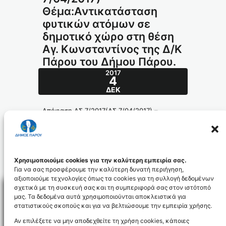
Θέμα:Αντικατάσταση
φυτικών ατόμων σε
δημοτικό χώρο στη θέση
Αγ. Κωνσταντίνος της Δ/Κ
Πάρου του Δήμου Πάρου.
2017
4
ΔΕΚ
Απόφαση ΔΣ 7/2017(ΔΣ 7/04/2017) –
Θέμα:Αντικατάσταση φυτικών ατόμων σε
δημοτικό χώρο στη θέση Αγ. Κωνσταντίνος
της Δ/Κ Πάρου του Δήμου Πάρου.
124-2017_id5007
Χρησιμοποιούμε cookies για την καλύτερη εμπειρία σας.
Για να σας προσφέρουμε την καλύτερη δυνατή περιήγηση,
αξιοποιούμε τεχνολογίες όπως τα cookies για τη συλλογή δεδομένων
σχετικά με τη συσκευή σας και τη συμπεριφορά σας στον ιστότοπό
μας. Τα δεδομένα αυτά χρησιμοποιούνται αποκλειστικά για
στατιστικούς σκοπούς και για να βελτιώσουμε την εμπειρία χρήσης.
Facebo
Αν επιλέξετε να μην αποδεχθείτε τη χρήση cookies, κάποιες