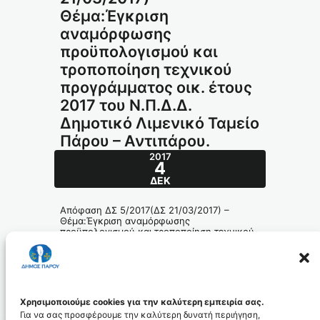
Θέμα:Έγκριση
αναμόρφωσης
προϋπολογισμού και
τροποποίηση τεχνικού
προγράμματος οικ. έτους
2017 του Ν.Π.Δ.Δ.
Δημοτικό Λιμενικό Ταμείο
Πάρου – Αντιπάρου.
2017
4
ΔΕΚ
Απόφαση ΔΣ 5/2017(ΔΣ 21/03/2017) –
Θέμα:Έγκριση αναμόρφωσης
προϋπολογισμού και τροποποίηση τεχνικού
προγράμματος οικ. έτους 2017 του Ν.Π.Δ.Δ.
Δημοτικό Λιμενικό Ταμείο Πάρου –
Αντιπάρου.
80-2017_id4963
Χρησιμοποιούμε cookies για την καλύτερη εμπειρία σας.
Για να σας προσφέρουμε την καλύτερη δυνατή περιήγηση,