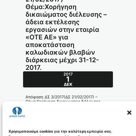
Θέμα:Χορήγηση
δικαιώματος διέλευσης –
άδεια εκτέλεσης
εργασιών στην εταιρία
«ΟΤΕ ΑΕ» για
αποκατάσταση
καλωδιακών βλαβών
διάρκειας μέχρι 31-12-
2017.
2017
1
ΔΕΚ
Απόφαση ΔΣ 3/2017(ΔΣ 21/02/2017) –
Θέμα:Χορήγηση δικαιώματος διέλευσης –
άδεια εκτέλεσης εργασιών στην εταιρία
«ΟΤΕ ΑΕ» για αποκατάσταση καλωδιακών
βλαβών διάρκειας μέχρι 31-12-2017.
38-2017_id4919
Χρησιμοποιούμε cookies για την καλύτερη εμπειρία σας.