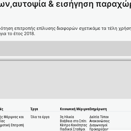
ν,αυτοψία & εισήγηση παραχώρη
κρότηση επιτροπής επίλυσης διαφορών σχετικάμε τα τέλη χρ
ια το έτος 2018.
ές
Έργα
Κοινωνική Μέριμνα
Ενημέρωση
ής Μέριμνας και
Όλα τα έργα
3η Ηλικία
Δελτία Τύπου
ίας
Βοήθεια στο Σπίτι
Ανακοινώσεις
ημοτική Επιτροπή
Κέντρο Κοινότητας
Διαγωνισμοί
ς
Παιδικοί Σταθμοι
Προκηρύξεις