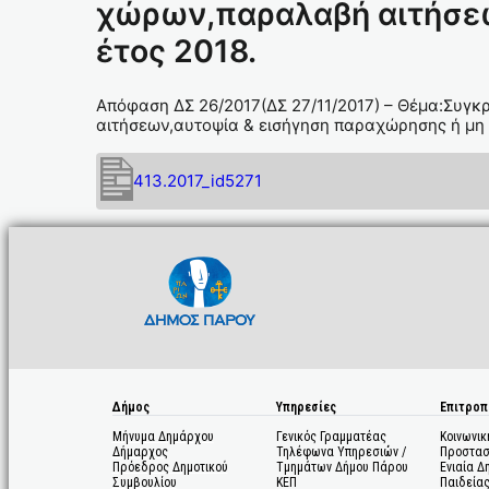
χώρων,παραλαβή αιτήσεω
έτος 2018.
Απόφαση ΔΣ 26/2017(ΔΣ 27/11/2017) – Θέμα:Συγ
αιτήσεων,αυτοψία & εισήγηση παραχώρησης ή μη γ
413.2017_id5271
Δήμος
Υπηρεσίες
Επιτροπ
Μήνυμα Δημάρχου
Γενικός Γραμματέας
Κοινωνικ
Δήμαρχος
Τηλέφωνα Υπηρεσιών /
Προστασ
Πρόεδρος Δημοτικού
Τμημάτων Δήμου Πάρου
Ενιαία Δ
Συμβουλίου
ΚΕΠ
Παιδεία