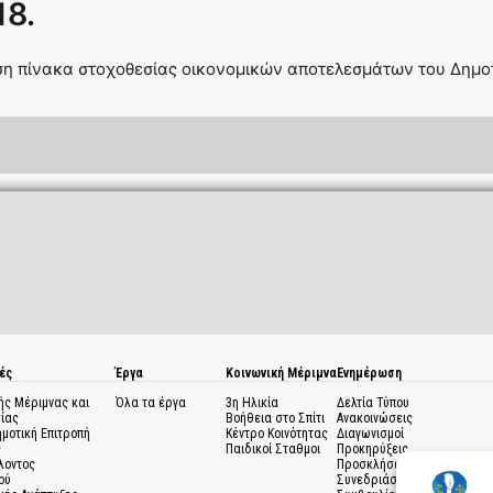
18.
ση πίνακα στοχοθεσίας οικονομικών αποτελεσμάτων του Δημοτ
ές
Έργα
Κοινωνική Μέριμνα
Ενημέρωση
ής Μέριμνας και
Όλα τα έργα
3η Ηλικία
Δελτία Τύπου
ίας
Βοήθεια στο Σπίτι
Ανακοινώσεις
ημοτική Επιτροπή
Κέντρο Κοινότητας
Διαγωνισμοί
ς
Παιδικοί Σταθμοι
Προκηρύξεις
λοντος
Προσκλήσεις σε
ού
Συνεδριάσεις Δημοτικού