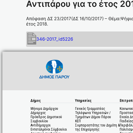
Αντιπάρου για το έτος 20
Απόφαση ΔΣ 23/2017(ΔΣ 16/10/2017) – Θέμα:Ψήφι
έτος 2018.
346-2017_id5226
Δήμος
Υπηρεσίες
Επιτροπ
Μήνυμα Δημάρχου
Γενικός Γραμματέας
Κοινωνικ
Δήμαρχος
Τηλέφωνα Υπηρεσιών /
Προστασ
Πρόεδρος Δημοτικού
Τμημάτων Δήμου Πάρου
Ενιαία Δ
Συμβουλίου
ΚΕΠ
Παιδεία
Αντιδήμαρχοι
Συμπαραστάτης του Δημότη &
Περιβάλ
Εντεταλμένοι Σύμβουλοι
της Επιχείρησης
Πολιτισμ