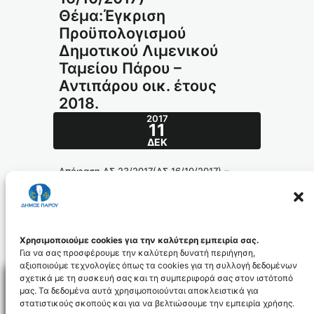
Θέμα:Έγκριση
Προϋπολογισμού
Δημοτικού Λιμενικού
Ταμείου Πάρου –
Αντιπάρου οικ. έτους
2018.
2017
11
ΔΕΚ
Απόφαση ΔΣ 23/2017(ΔΣ 16/10/2017) –
Θέμα:Έγκριση Προϋπολογισμού Δημοτικού
Λιμενικού Ταμείου Πάρου – Αντιπάρου οικ.
έτους 2018.
345-2017_id5225
Χρησιμοποιούμε cookies για την καλύτερη εμπειρία σας.
Για να σας προσφέρουμε την καλύτερη δυνατή περιήγηση,
αξιοποιούμε τεχνολογίες όπως τα cookies για τη συλλογή δεδομένων
σχετικά με τη συσκευή σας και τη συμπεριφορά σας στον ιστότοπό
μας. Τα δεδομένα αυτά χρησιμοποιούνται αποκλειστικά για
στατιστικούς σκοπούς και για να βελτιώσουμε την εμπειρία χρήσης.
Facebo