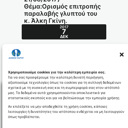
Θέμα:Ορισμός επιτροπής
παραλαβής γλυπτού του
κ. Άλκη Γκίνη.
2017
7
ΔΕΚ
Απόφαση ΔΣ 17/2017(ΔΣ 21/08/2017) –
Θέμα:Ορισμός επιτροπής παραλαβής
γλυπτού του κ. Άλκη Γκίνη.
278-2017_id5158
Χρησιμοποιούμε cookies για την καλύτερη εμπειρία σας.
Για να σας προσφέρουμε την καλύτερη δυνατή περιήγηση,
αξιοποιούμε τεχνολογίες όπως τα cookies για τη συλλογή δεδομένων
σχετικά με τη συσκευή σας και τη συμπεριφορά σας στον ιστότοπό
μας. Τα δεδομένα αυτά χρησιμοποιούνται αποκλειστικά για
στατιστικούς σκοπούς και για να βελτιώσουμε την εμπειρία χρήσης.
Facebo
Αν επιλέξετε να μην αποδεχθείτε τη χρήση cookies, κάποιες
λειτουργίες ή δυνατότητες του ιστότοπου ενδέχεται να μη λειτουργούν
όπως προβλέπεται.