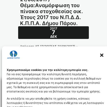
Θέμα:Αναμόρφωση του
πίνακα στοχοθεσίας οικ.
Έτους 2017 του Ν.Π.Δ.Δ.
Κ.Π.Π.Α. Δήμου Πάρου.
2017
7
ΔΕΚ
Απόφαση ΔΣ 17/2017(ΔΣ 21/08/2017) –
Θέμα:Αναμόρφωση του πίνακα στοχοθεσίας
οικ. Έτους 2017 του Ν.Π.Δ.Δ. Κ.Π.Π.Α.
Δήμου Πάρου.
256-2017_id5139
Χρησιμοποιούμε cookies για την καλύτερη εμπειρία σας.
Για να σας προσφέρουμε την καλύτερη δυνατή περιήγηση,
αξιοποιούμε τεχνολογίες όπως τα cookies για τη συλλογή δεδομένων
σχετικά με τη συσκευή σας και τη συμπεριφορά σας στον ιστότοπό
μας. Τα δεδομένα αυτά χρησιμοποιούνται αποκλειστικά για
στατιστικούς σκοπούς και για να βελτιώσουμε την εμπειρία χρήσης.
Facebo
Αν επιλέξετε να μην αποδεχθείτε τη χρήση cookies, κάποιες
λειτουργίες ή δυνατότητες του ιστότοπου ενδέχεται να μη λειτουργούν