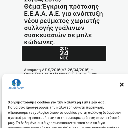
Θέμα:Έγκριση πρότασης
Ε.Ε.Α.Α. Α.Ε. για ανάπτυξη
νέου ρεύματος χωριστής
συλλογής γυάλινων
συσκευασιών σε μπλε
κώδωνες.
2017
24
ΝΟΈ
Απόφαση ΔΣ 9/2016(ΔΣ 26/04/2016) –
Θέμα:Έγκριση πρότασης Ε.Ε.Α.Α. Α.Ε. για
ανάπτυξη νέου ρεύματος χωριστής
συλλογής γυάλινων συσκευασιών σε μπλε
κώδωνες.
121-2016_id4583
Χρησιμοποιούμε cookies για την καλύτερη εμπειρία σας.
Για να σας προσφέρουμε την καλύτερη δυνατή περιήγηση,
αξιοποιούμε τεχνολογίες όπως τα cookies για τη συλλογή δεδομένων
σχετικά με τη συσκευή σας και τη συμπεριφορά σας στον ιστότοπό
μας. Τα δεδομένα αυτά χρησιμοποιούνται αποκλειστικά για
στατιστικούς σκοπούς και για να βελτιώσουμε την εμπειρία χρήσης.