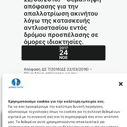
απόφασης για την
απαλλοτρίωση ακινήτου
λόγω της κατασκευής
αντλιοστασίου εντός
δρόμου προσπέλασης σε
όμορες ιδιοκτησίες.
2017
24
ΝΟΈ
Απόφαση ΔΣ 7/2016(ΔΣ 22/03/2016) –
Θέμα:Λήψη απόφασης για την
απαλλοτρίωση ακινήτου λόγω της
κατασκευής αντλιοστασίου εντός δρόμου
προσπέλασης σε όμορες ιδιοκτησίες.
80-2016_id4542
Χρησιμοποιούμε cookies για την καλύτερη εμπειρία σας.
Για να σας προσφέρουμε την καλύτερη δυνατή περιήγηση,
αξιοποιούμε τεχνολογίες όπως τα cookies για τη συλλογή δεδομένων
σχετικά με τη συσκευή σας και τη συμπεριφορά σας στον ιστότοπό
μας. Τα δεδομένα αυτά χρησιμοποιούνται αποκλειστικά για
στατιστικούς σκοπούς και για να βελτιώσουμε την εμπειρία χρήσης.