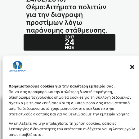
Θέμα:Αιτήματα πολιτών
για την διαγραφή
προστίμων λόγω
παράνομης στάθμευσης.
2017
24
ΝΟΈ
Απόφαση ΔΣ 5/2016(ΔΣ 24/02/2016) –
Θέμα:Αιτήματα πολιτών για την διαγραφή
προστίμων λόγω παράνομης στάθμευσης.
58-2016_id4520
Χρησιμοποιούμε cookies για την καλύτερη εμπειρία σας.
Για να σας προσφέρουμε την καλύτερη δυνατή περιήγηση,
αξιοποιούμε τεχνολογίες όπως τα cookies για τη συλλογή δεδομένων
σχετικά με τη συσκευή σας και τη συμπεριφορά σας στον ιστότοπό
μας. Τα δεδομένα αυτά χρησιμοποιούνται αποκλειστικά για
στατιστικούς σκοπούς και για να βελτιώσουμε την εμπειρία χρήσης.
Facebo
Αν επιλέξετε να μην αποδεχθείτε τη χρήση cookies, κάποιες
λειτουργίες ή δυνατότητες του ιστότοπου ενδέχεται να μη λειτουργούν
όπως προβλέπεται.