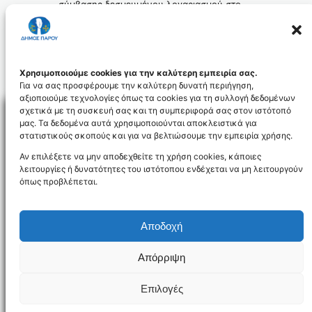
σύμβασης δεσμευμένου λογαριασμού στο
πλαίσιο του Χρηματοδοτικού Προγράμματος
του Πράσινου Ταμείου «Αστική
Αναζωογόνηση.
50-2016_id4512
Χρησιμοποιούμε cookies για την καλύτερη εμπειρία σας.
Για να σας προσφέρουμε την καλύτερη δυνατή περιήγηση,
αξιοποιούμε τεχνολογίες όπως τα cookies για τη συλλογή δεδομένων
σχετικά με τη συσκευή σας και τη συμπεριφορά σας στον ιστότοπό
μας. Τα δεδομένα αυτά χρησιμοποιούνται αποκλειστικά για
στατιστικούς σκοπούς και για να βελτιώσουμε την εμπειρία χρήσης.
Facebo
Αν επιλέξετε να μην αποδεχθείτε τη χρήση cookies, κάποιες
λειτουργίες ή δυνατότητες του ιστότοπου ενδέχεται να μη λειτουργούν
όπως προβλέπεται.
NEWSLETTER
Αποδοχή
Απόρριψη
Όροι χρήσης
Δήλωση Προσβασιμότητας
Δήμος Πάρου
Επιλογές
Designed and developed by
Gloman
©
2026