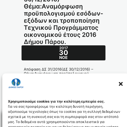
Θέμα:Αναμόρφωση
προϋπολογισμού εσόδων-
εξόδων και τροποποίηση
Τεχνικού Προγράμματος
οικονομικού έτους 2016
Δήμου Πάρου.
2017
30
ΝΟΈ
Απόφαση ΔΣ 31/2016(ΔΣ 30/12/2016) –
Θέμα:Αναμόρφωση προϋπολογισμού
εσόδων-εξόδων και τροποποίηση Τεχνικού
Προγράμματος οικονομικού έτους 2016
Δήμου Πάρου.
412-2016_id4880
Χρησιμοποιούμε cookies για την καλύτερη εμπειρία σας.
Για να σας προσφέρουμε την καλύτερη δυνατή περιήγηση,
αξιοποιούμε τεχνολογίες όπως τα cookies για τη συλλογή δεδομένων
σχετικά με τη συσκευή σας και τη συμπεριφορά σας στον ιστότοπό
μας. Τα δεδομένα αυτά χρησιμοποιούνται αποκλειστικά για
στατιστικούς σκοπούς και για να βελτιώσουμε την εμπειρία χρήσης.