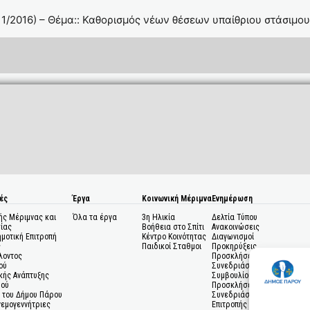
1/2016) – Θέμα:: Καθορισμός νέων θέσεων υπαίθριου στάσιμου
ές
Έργα
Κοινωνική Μέριμνα
Ενημέρωση
ής Μέριμνας και
Όλα τα έργα
3η Ηλικία
Δελτία Τύπου
ίας
Βοήθεια στο Σπίτι
Ανακοινώσεις
ημοτική Επιτροπή
Κέντρο Κοινότητας
Διαγωνισμοί
ς
Παιδικοί Σταθμοι
Προκηρύξεις
λοντος
Προσκλήσεις σε
ού
Συνεδριάσεις Δημοτικού
κής Ανάπτυξης
Συμβουλίου
μού
Προσκλήσεις σε
 του Δήμου Πάρου
Συνεδριάσεις Δημοτικής
Ανεμογεννήτριες
Επιτροπής