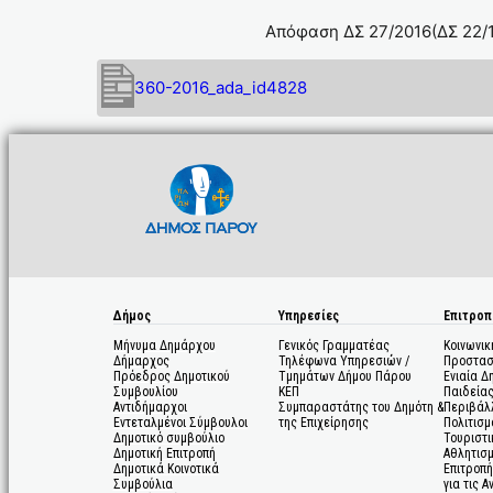
Απόφαση ΔΣ 27/2016(ΔΣ 22/1
360-2016_ada_id4828
Δήμος
Υπηρεσίες
Επιτροπ
Μήνυμα Δημάρχου
Γενικός Γραμματέας
Κοινωνικ
Δήμαρχος
Τηλέφωνα Υπηρεσιών /
Προστασ
Πρόεδρος Δημοτικού
Τμημάτων Δήμου Πάρου
Ενιαία Δ
Συμβουλίου
ΚΕΠ
Παιδεία
Αντιδήμαρχοι
Συμπαραστάτης του Δημότη &
Περιβάλ
Εντεταλμένοι Σύμβουλοι
της Επιχείρησης
Πολιτισμ
Δημοτικό συμβούλιο
Τουριστι
Δημοτική Επιτροπή
Αθλητισ
Δημοτικά Κοινοτικά
Επιτροπή
Συμβούλια
για τις 