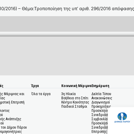
0/2016) – Θέμα:Τροποποίηση της υπ’ αριθ. 296/2016 απόφαση
ές
Έργα
Κοινωνική Μέριμνα
Ενημέρωση
ής Μέριμνας και
Όλα τα έργα
3η Ηλικία
Δελτία Τύπου
ίας
Βοήθεια στο Σπίτι
Ανακοινώσεις
ημοτική Επιτροπή
Κέντρο Κοινότητας
Διαγωνισμοί
ς
Παιδικοί Σταθμοι
Προκηρύξεις
λοντος
Προσκλήσεις σε
ού
Συνεδριάσεις Δημοτικού
κής Ανάπτυξης
Συμβουλίου
μού
Προσκλήσεις σε
 του Δήμου Πάρου
Συνεδριάσεις Δημοτικής
Ανεμογεννήτριες
Επιτροπής