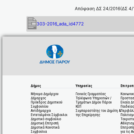
Απόφαση ΔΣ 24/2016(ΔΣ 4/1
303-2016_ada_id4772
Δήμος
Υπηρεσίες
Επιτροπ
Μήνυμα Δημάρχου
Γενικός Γραμματέας
Κοινωνικ
Δήμαρχος
Τηλέφωνα Υπηρεσιών /
Προστασ
Πρόεδρος Δημοτικού
Τμημάτων Δήμου Πάρου
Ενιαία Δ
Συμβουλίου
ΚΕΠ
Παιδεία
Αντιδήμαρχοι
Συμπαραστάτης του Δημότη &
Περιβάλ
Εντεταλμένοι Σύμβουλοι
της Επιχείρησης
Πολιτισμ
Δημοτικό συμβούλιο
Τουριστι
Δημοτική Επιτροπή
Αθλητισ
Δημοτικά Κοινοτικά
Επιτροπή
Συμβούλια
για τις 