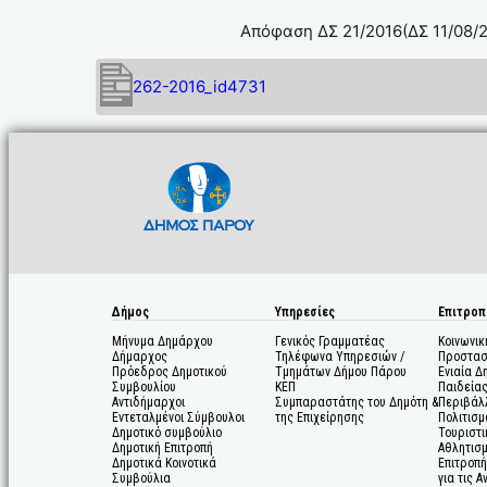
Απόφαση ΔΣ 21/2016(ΔΣ 11/08/2
262-2016_id4731
Δήμος
Υπηρεσίες
Επιτροπ
Μήνυμα Δημάρχου
Γενικός Γραμματέας
Κοινωνικ
Δήμαρχος
Τηλέφωνα Υπηρεσιών /
Προστασ
Πρόεδρος Δημοτικού
Τμημάτων Δήμου Πάρου
Ενιαία Δ
Συμβουλίου
ΚΕΠ
Παιδεία
Αντιδήμαρχοι
Συμπαραστάτης του Δημότη &
Περιβάλ
Εντεταλμένοι Σύμβουλοι
της Επιχείρησης
Πολιτισμ
Δημοτικό συμβούλιο
Τουριστι
Δημοτική Επιτροπή
Αθλητισ
Δημοτικά Κοινοτικά
Επιτροπή
Συμβούλια
για τις 