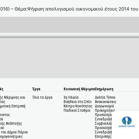
016) – Θέμα:Ψήφιση απολογισμού οικονομικού έτους 2014 του 
ές
Έργα
Κοινωνική Μέριμνα
Ενημέρωση
ής Μέριμνας και
Όλα τα έργα
3η Ηλικία
Δελτία Τύπου
ίας
Βοήθεια στο Σπίτι
Ανακοινώσεις
ημοτική Επιτροπή
Κέντρο Κοινότητας
Διαγωνισμοί
ς
Παιδικοί Σταθμοι
Προκηρύξεις
λοντος
Προσκλήσεις σε
ού
Συνεδριάσεις Δημοτικού
κής Ανάπτυξης
Συμβουλίου
μού
Προσκλήσεις σε
 του Δήμου Πάρου
Συνεδριάσεις Δημοτικής
Ανεμογεννήτριες
Επιτροπής