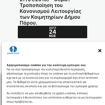
Τροποποίηση του
Κανονισμού Λειτουργίας
των Κοιμητηρίων Δήμου
Πάρου.
2017
24
ΝΟΈ
Απόφαση ΔΣ 2/2016(ΔΣ 27/01/2016) –
Θέμα:: Τροποποίηση του Κανονισμού
Λειτουργίας των Κοιμητηρίων Δήμου Πάρου.
19-2016_id4481
Χρησιμοποιούμε cookies για την καλύτερη εμπειρία σας.
Για να σας προσφέρουμε την καλύτερη δυνατή περιήγηση,
αξιοποιούμε τεχνολογίες όπως τα cookies για τη συλλογή δεδομένων
σχετικά με τη συσκευή σας και τη συμπεριφορά σας στον ιστότοπό
μας. Τα δεδομένα αυτά χρησιμοποιούνται αποκλειστικά για
στατιστικούς σκοπούς και για να βελτιώσουμε την εμπειρία χρήσης.
Facebo
Αν επιλέξετε να μην αποδεχθείτε τη χρήση cookies, κάποιες
λειτουργίες ή δυνατότητες του ιστότοπου ενδέχεται να μη λειτουργούν
όπως προβλέπεται.